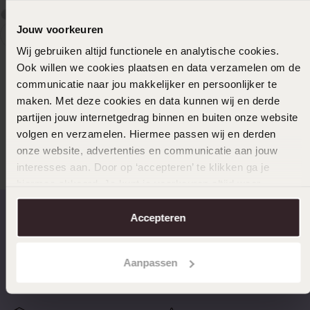
Jouw voorkeuren
1
Aktuelle
Weiter
Wij gebruiken altijd functionele en analytische cookies.
Seite
zur
Ohrringe
Ook willen we cookies plaatsen en data verzamelen om de
Seite
communicatie naar jou makkelijker en persoonlijker te
maken. Met deze cookies en data kunnen wij en derde
Ohrringe: Es gibt sie in einer Vielzahl an Stilen, Größen,
partijen jouw internetgedrag binnen en buiten onze website
Materialien und Farben, für Jung und Alt. Bei Lucardi findest du
Ohrstecker, Ohrhänger, Ohrringe und Kreolen, jeweils in
volgen en verzamelen. Hiermee passen wij en derden
verschiedenen Farben, mit unterschiedlichen dekorativen
onze website, advertenties en communicatie aan jouw
Edelsteinen und Figuren.
interesses aan. Door op ‘accepteren’ te klikken ga je
Mehr erfahren
hiermee akkoord. Je kunt je voorkeuren altijd weer
Viele denken bei Ohrringen an filigrane Schmuckstücke für
aanpassen. Lees er meer over in ons
cookiebeleid
.
Frauen, und tatsächlich findet die Damenwelt bei Lucardi eine
ganze Palette an Glitzer und Glamour. Aber auch die Herren
Accepteren
kommen auf ihre Kosten, etwa mit Ohrringen aus Edelstahl. Mit
den schnörkellosen Designs verleihst du deinem Look einen
Schnelle Lieferzeiten
14 Tage kostenlos
coolen Touch.
zurücksenden
Aanpassen