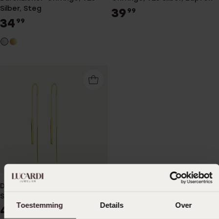
Silber, Steg
39
99
34
99
Durchzieher-Ohrringe, 925
Silber, vergoldet, Steg
Toestemming
Details
Over
44
99