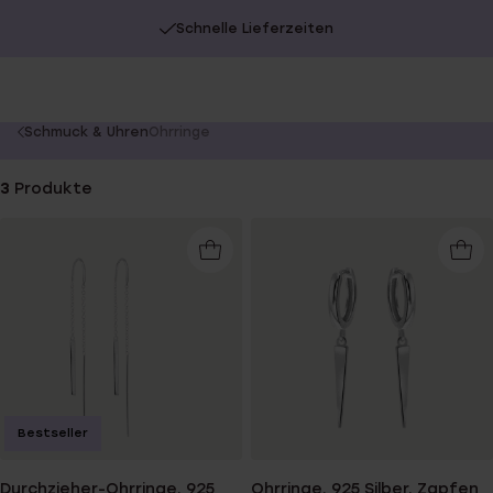
Schnelle Lieferzeiten
You
Schmuck & Uhren
Ohrringe
are
here:
3
Produkte
Bestseller
Durchzieher-Ohrringe, 925
Ohrringe, 925 Silber, Zapfen