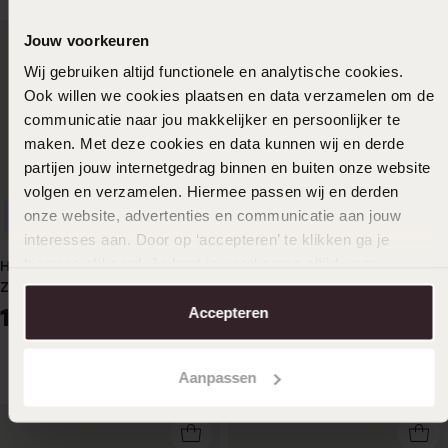
Jouw voorkeuren
Wij gebruiken altijd functionele en analytische cookies.
Ook willen we cookies plaatsen en data verzamelen om de
communicatie naar jou makkelijker en persoonlijker te
maken. Met deze cookies en data kunnen wij en derde
partijen jouw internetgedrag binnen en buiten onze website
volgen en verzamelen. Hiermee passen wij en derden
onze website, advertenties en communicatie aan jouw
Bestseller
interesses aan. Door op ‘accepteren’ te klikken ga je
hiermee akkoord. Je kunt je voorkeuren altijd weer
Helix-Piercing, Edelstahl, mit
Helix-Piercing, Edelstahl,
aanpassen. Lees er meer over in ons
cookiebeleid
.
Zirkonia
Kristall+Kette
14
Accepteren
22
99
99
Aanpassen