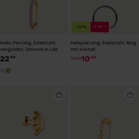
2 für 1
-50%
Helix-Piercing, Edelstahl,
Helixpiercing, Edelstahl, Ring
vergoldet, Zirkonia in Lila
mit Kristall
22
10
99
00
19.99