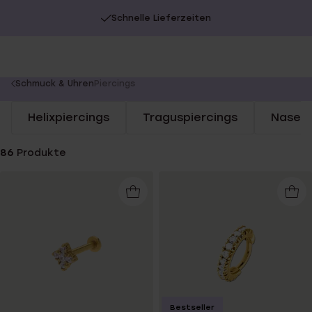
Schnelle Lieferzeiten
You
Schmuck & Uhren
Piercings
are
Helixpiercings
Traguspiercings
Nasenp
here:
86
Produkte
Bestseller