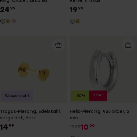
Ring, Clicker, Zirkonia
Reihe, Kristall
24
19
99
99
2 für 1
Wasserdicht
-50%
Tragus-Piercing, Edelstahl,
Helix-Piercing, 925 Silber, 2
vergoldet, Herz
mm
14
10
99
00
19.99