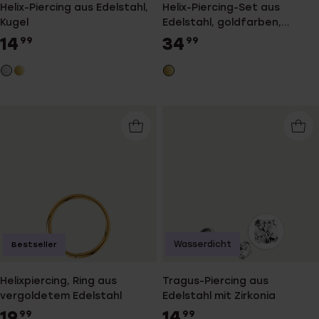
Helix-Piercing aus Edelstahl,
Helix-Piercing-Set aus
Kugel
Edelstahl, goldfarben,
glatt/Punkte/Zirkonia
14
34
99
99
Wasserdicht
Bestseller
Helixpiercing, Ring aus
Tragus-Piercing aus
vergoldetem Edelstahl
Edelstahl mit Zirkonia
19
14
99
99