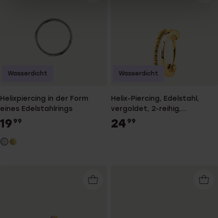
Wasserdicht
Wasserdicht
Helixpiercing in der Form
Helix-Piercing, Edelstahl,
eines Edelstahlrings
vergoldet, 2-reihig,
Kugel/glatt
19
24
99
99