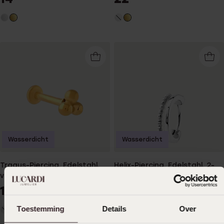
Wasserdicht
Wasserdicht
Tragus-Piercing, Edelstahl,
Helix-Piercing, Edelstahl, 2-
vergoldet, 3 Kügelchen
reihig, Kugel/glatt
14
24
99
99
Toestemming
Details
Over