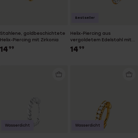
Bestseller
Stahlene, goldbeschichtete
Helix-Piercing aus
Helix-Piercing mit Zirkonia
vergoldetem Edelstahl mit
Zirkonia
14
14
99
99
Wasserdicht
Wasserdicht