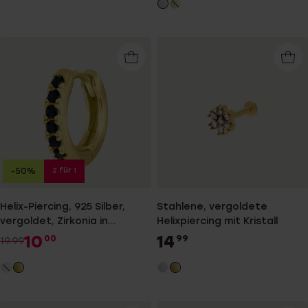
2 für 1
-50%
Helix-Piercing, 925 Silber,
Stahlene, vergoldete
vergoldet, Zirkonia in
Helixpiercing mit Kristall
Schwarz
10
14
00
99
19.99