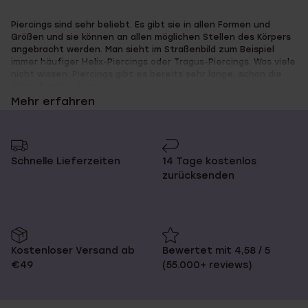
Piercings sind sehr beliebt. Es gibt sie in allen Formen und
Größen und sie können an allen möglichen Stellen des Körpers
angebracht werden. Man sieht im Straßenbild zum Beispiel
immer häufiger Helix-Piercings oder Tragus-Piercings. Was viele
nicht wissen: Piercings gibt es bereits sehr lange, schon die
alten Ägypter trugen sie.
Mehr erfahren
Piercings online bestellen bei
Schnelle Lieferzeiten
14 Tage kostenlos
Lucardi
zurücksenden
Dass Lucardi bei Uhren und Schmuck immer die neusten Trends
anbietet, weißt du natürlich. Aber war dir schon klar, dass wir
auch schöne Piercings verkaufen? Bei Lucardi kannst du die
Kostenloser Versand ab
Bewertet mit 4,58 / 5
coolsten Piercings für dein Ohr, deine Nase oder deinen
€49
(55.000+ reviews)
Bauchnabel online bestellen.
In unserem Sortiment findest du verschiedene Arten von