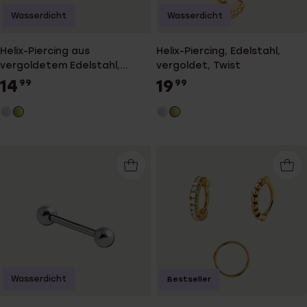
Wasserdicht
Wasserdicht
Helix-Piercing aus
Helix-Piercing, Edelstahl,
vergoldetem Edelstahl,
vergoldet, Twist
Feder
14
19
99
99
Wasserdicht
Bestseller