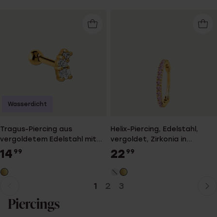
Wasserdicht
Tragus-Piercing aus
Helix-Piercing, Edelstahl,
vergoldetem Edelstahl mit
vergoldet, Zirkonia in
Zirkonia
Hellrosa
14
22
99
99
1
2
3
Aktuelle
Weiter
Seite
zur
Piercings
Seite