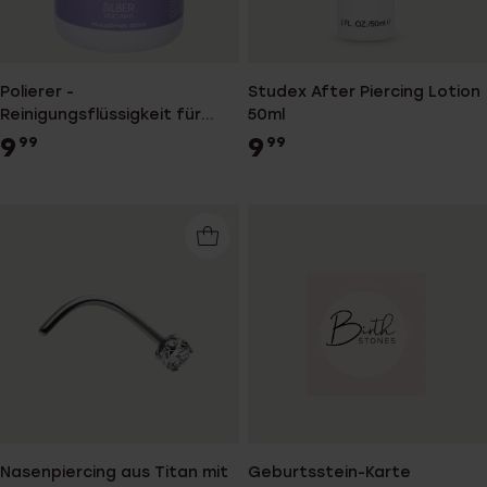
Polierer -
Studex After Piercing Lotion
Reinigungsflüssigkeit für
50ml
Silberschmuck
9
9
99
99
Nasenpiercing aus Titan mit
Geburtsstein-Karte