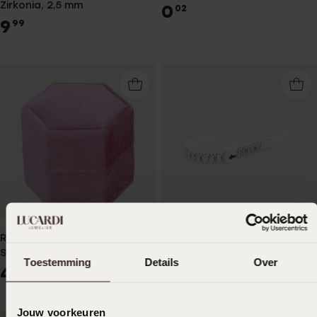
Zirkonia, 2,5 mm
0
02
9
99
Rosa Schachtel im Vintage-
RingSizer, weiß
Stil
1
99
Toestemming
Details
Over
4
99
Jouw voorkeuren