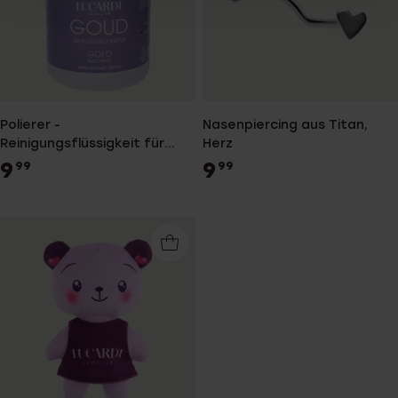
Polierer -
Nasenpiercing aus Titan,
Reinigungsflüssigkeit für
Herz
Goldschmuck
9
9
99
99