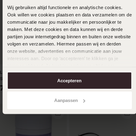
Wij gebruiken altijd functionele en analytische cookies.
Ook willen we cookies plaatsen en data verzamelen om de
communicatie naar jou makkelijker en persoonlijker te
maken. Met deze cookies en data kunnen wij en derde
partijen jouw internetgedrag binnen en buiten onze website
volgen en verzamelen. Hiermee passen wij en derden
onze website, advertenties en communicatie aan jouw
interesses aan. Door op ‘accepteren’ te klikken ga je
hiermee akkoord. Je kunt je voorkeuren altijd weer
Lucardi-Bär, Ohrlochstechen,
Nasenpiercing aus Titan mit
aanpassen. Lees er meer over in ons
cookiebeleid
.
Stern
Kristall
Accepteren
7
12
99
99
Aanpassen