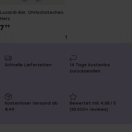
Lucardi-Bär, Ohrlochstechen,
Herz
7
99
1
Aktuelle
Weiter
Seite
zur
Seite
Schnelle Lieferzeiten
14 Tage kostenlos
zurücksenden
Kostenloser Versand ab
Bewertet mit 4,58 / 5
€49
(55.000+ reviews)