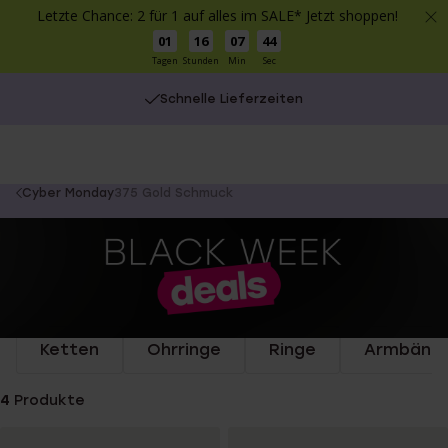
Letzte Chance: 2 für 1 auf alles im SALE* Jetzt shoppen!
01
16
07
44
Tagen
Stunden
Min
Sec
Schnelle Lieferzeiten
You
Cyber Monday
375 Gold Schmuck
are
here:
Ketten
Ohrringe
Ringe
Armbänd
4
Produkte