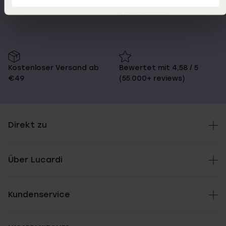
Schnelle Lieferzeiten
14 Tage kostenlos
zurücksenden
Kostenloser Versand ab
Bewertet mit 4,58 / 5
€49
(55.000+ reviews)
Direkt zu
Über Lucardi
Kundenservice