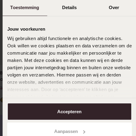
Toestemming
Details
Over
Jouw voorkeuren
Wij gebruiken altijd functionele en analytische cookies.
Ook willen we cookies plaatsen en data verzamelen om de
communicatie naar jou makkelijker en persoonlijker te
maken. Met deze cookies en data kunnen wij en derde
partijen jouw internetgedrag binnen en buiten onze website
Bouganville, Verlobungsring
Bouganville, Verlobungsring
volgen en verzamelen. Hiermee passen wij en derden
aus 375 Gelbgold, H102
aus 375 Weißgold, H103
onze website, advertenties en communicatie aan jouw
2,519
3,079
99
99
3149.99
3849.99
interesses aan. Door op ‘accepteren’ te klikken ga je
hiermee akkoord. Je kunt je voorkeuren altijd weer
aanpassen. Lees er meer over in ons
cookiebeleid
.
1
Accepteren
Aktuelle
Weiter
Seite
zur
Seite
Aanpassen