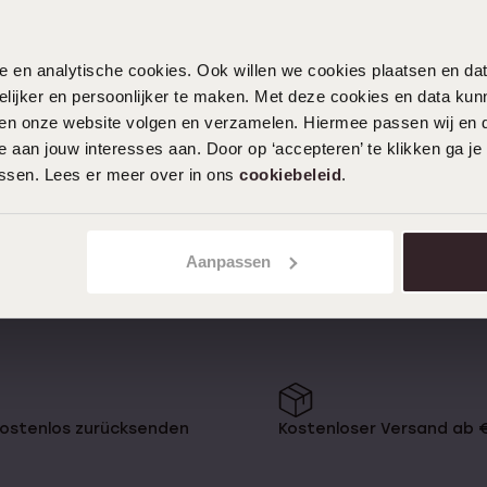
nele en analytische cookies. Ook willen we cookies plaatsen en 
1
ijker en persoonlijker te maken. Met deze cookies en data kunn
as Beste an einem Armband ist,
iten onze website volgen en verzamelen. Hiermee passen wij en 
em Paar Ohrringe, die ganze Zeit
ei Lucardi findest du ein super
 aan jouw interesses aan. Door op ‘accepteren’ te klikken ga je
ass du zu jedem Outfit und jeder
assen. Lees er meer over in ons
cookiebeleid
.
Aanpassen
in unserem
 Leder, Edelstahl oder feines,
nder haben wir Bettelarmbänder mit
kostenlos zurücksenden
Kostenloser Versand ab 
 für die Fashionistas stilvolle
 breiten Gliedern.