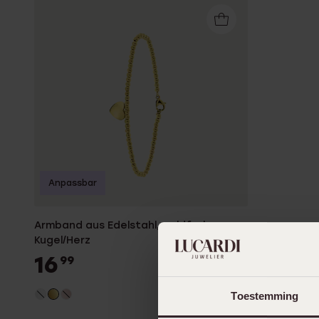
K3
Accessoires
Anpassbar
Armband aus Edelstahl, goldfarben,
Kugel/Herz
16
99
Toestemming