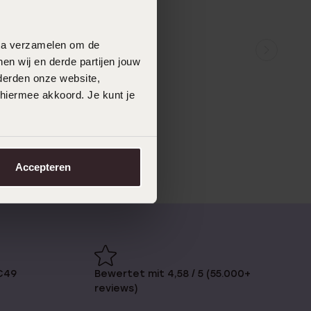
data verzamelen om de
en wij en derde partijen jouw
derden onze website,
 hiermee akkoord. Je kunt je
Accepteren
€49
Bewertet mit 4,58 / 5 (55.000+
reviews)