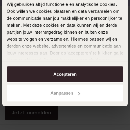
Wij gebruiken altijd functionele en analytische cookies.
Ook willen we cookies plaatsen en data verzamelen om
Direkt zu
de communicatie naar jou makkelijker en persoonlijker te
maken. Met deze cookies en data kunnen wij en derde
partijen jouw internetgedrag binnen en buiten onze
Über Lucardi
website volgen en verzamelen. Hiermee passen wij en
derden onze website, advertenties en communicatie aan
jouw interesses aan. Door op ‘accepteren’ te klikken ga je
Kundenservice
hiermee akkoord. Je kunt je voorkeuren altijd weer
aanpassen. Lees er meer over in ons
cookiebeleid
.
Accepteren
LUCARDI MITGLIED
Werde Mitglied und erhalte immer mindestens 10%
Aanpassen
Rabatt auf all deine Einkäufe
Jetzt anmelden