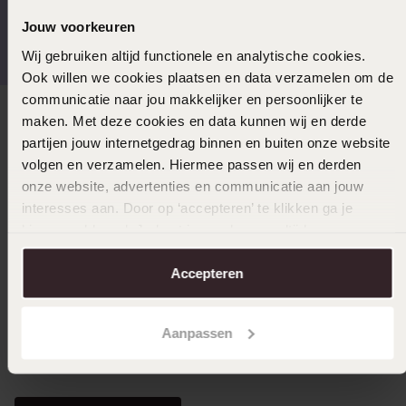
Kostenloser Versand ab
Bewertet mit 4,58 / 5
Jouw voorkeuren
€49
(55.000+ reviews)
Wij gebruiken altijd functionele en analytische cookies.
Ook willen we cookies plaatsen en data verzamelen om de
communicatie naar jou makkelijker en persoonlijker te
maken. Met deze cookies en data kunnen wij en derde
Direkt zu
partijen jouw internetgedrag binnen en buiten onze website
volgen en verzamelen. Hiermee passen wij en derden
Über Lucardi
onze website, advertenties en communicatie aan jouw
interesses aan. Door op ‘accepteren’ te klikken ga je
hiermee akkoord. Je kunt je voorkeuren altijd weer
Kundenservice
aanpassen. Lees er meer over in ons
cookiebeleid
.
Accepteren
LUCARDI MITGLIED
Aanpassen
Werde Mitglied und erhalte immer mindestens 10%
Rabatt auf all deine Einkäufe