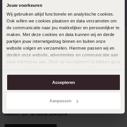
Jouw voorkeuren
Kostenloser Versand ab
Bewertet mit 4,58 / 5
€49
(55.000+ reviews)
Wij gebruiken altijd functionele en analytische cookies.
Ook willen we cookies plaatsen en data verzamelen om
de communicatie naar jou makkelijker en persoonlijker te
maken. Met deze cookies en data kunnen wij en derde
Direkt zu
partijen jouw internetgedrag binnen en buiten onze
website volgen en verzamelen. Hiermee passen wij en
derden onze website, advertenties en communicatie aan
Über Lucardi
jouw interesses aan. Door op ‘accepteren’ te klikken ga je
hiermee akkoord. Je kunt je voorkeuren altijd weer
aanpassen. Lees er meer over in ons
cookiebeleid
.
Kundenservice
Accepteren
LUCARDI MITGLIED
Aanpassen
Werde Mitglied und erhalte immer mindestens 10%
Rabatt auf all deine Einkäufe