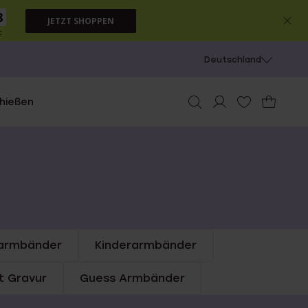
8
JETZT SHOPPEN
c
Deutschland
chießen
armbänder
Kinderarmbänder
t Gravur
Guess Armbänder