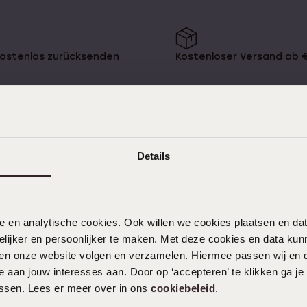
mehr
Ohrlöcher Piercen
Piercings
kostenlos zurücksenden
Kostenloser Versand ab 
Namensohrringe
e
Sale
Details
KUNDENSERVICE
Häufig gestellte Fragen
nele en analytische cookies. Ook willen we cookies plaatsen en 
Kontakt
ijker en persoonlijker te maken. Met deze cookies en data kunn
Service
iten onze website volgen en verzamelen. Hiermee passen wij en 
Aktionsbedingungen
 aan jouw interesses aan. Door op ‘accepteren’ te klikken ga je
assen. Lees er meer over in ons
cookiebeleid
.