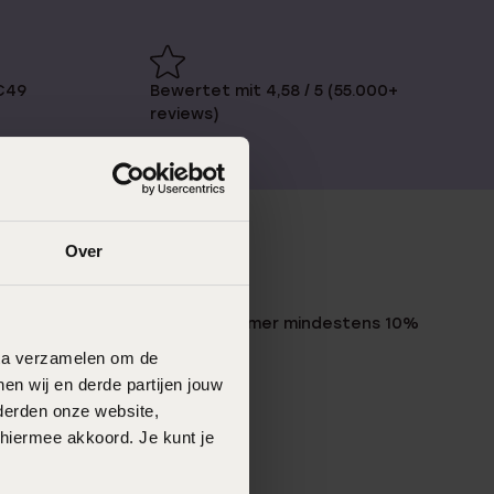
€49
Bewertet mit 4,58 / 5 (55.000+
reviews)
Over
LUCARDI MITGLIED
Werde Mitglied und erhalte immer mindestens 10%
Rabatt auf all deine Einkäufe
data verzamelen om de
en wij en derde partijen jouw
Jetzt anmelden
derden onze website,
 hiermee akkoord. Je kunt je