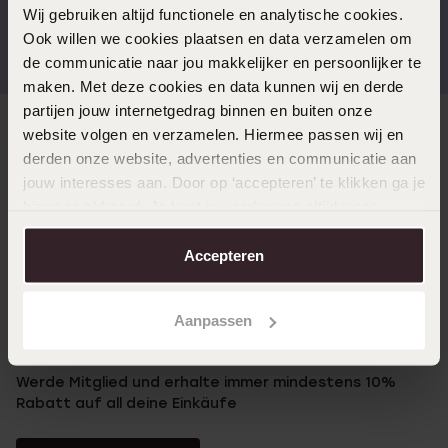
Wij gebruiken altijd functionele en analytische cookies.
Kostenloser Versand ab
Bewertet mit 4,58 / 5
Ook willen we cookies plaatsen en data verzamelen om
€49
(55.000+ reviews)
de communicatie naar jou makkelijker en persoonlijker te
maken. Met deze cookies en data kunnen wij en derde
partijen jouw internetgedrag binnen en buiten onze
website volgen en verzamelen. Hiermee passen wij en
Direkt zu
derden onze website, advertenties en communicatie aan
jouw interesses aan. Door op ‘accepteren’ te klikken ga je
Über Lucardi
hiermee akkoord. Je kunt je voorkeuren altijd weer
aanpassen. Lees er meer over in ons
cookiebeleid
.
Accepteren
Kundenservice
Aanpassen
LUCARDI MITGLIED
Werde Mitglied und erhalte immer mindestens 10%
Rabatt auf all deine Einkäufe