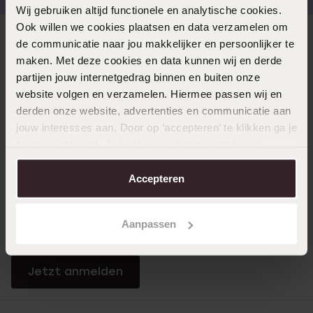
Wij gebruiken altijd functionele en analytische cookies.
Ook willen we cookies plaatsen en data verzamelen om
Direkt zu
de communicatie naar jou makkelijker en persoonlijker te
maken. Met deze cookies en data kunnen wij en derde
partijen jouw internetgedrag binnen en buiten onze
Über Lucardi
website volgen en verzamelen. Hiermee passen wij en
derden onze website, advertenties en communicatie aan
jouw interesses aan. Door op ‘accepteren’ te klikken ga je
Kundenservice
hiermee akkoord. Je kunt je voorkeuren altijd weer
aanpassen. Lees er meer over in ons
cookiebeleid
.
Accepteren
LUCARDI MITGLIED
Werde Mitglied und erhalte immer mindestens 10%
Aanpassen
Rabatt auf all deine Einkäufe
Jetzt anmelden