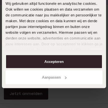
Wij gebruiken altijd functionele en analytische cookies.
Ook willen we cookies plaatsen en data verzamelen om
Direkt zu
de communicatie naar jou makkelijker en persoonlijker te
maken. Met deze cookies en data kunnen wij en derde
partijen jouw internetgedrag binnen en buiten onze
Über Lucardi
website volgen en verzamelen. Hiermee passen wij en
derden onze website, advertenties en communicatie aan
jouw interesses aan. Door op ‘accepteren’ te klikken ga je
Kundenservice
hiermee akkoord. Je kunt je voorkeuren altijd weer
aanpassen. Lees er meer over in ons
cookiebeleid
.
Accepteren
LUCARDI MITGLIED
Werde Mitglied und erhalte immer mindestens 10%
Aanpassen
Rabatt auf all deine Einkäufe
Jetzt anmelden