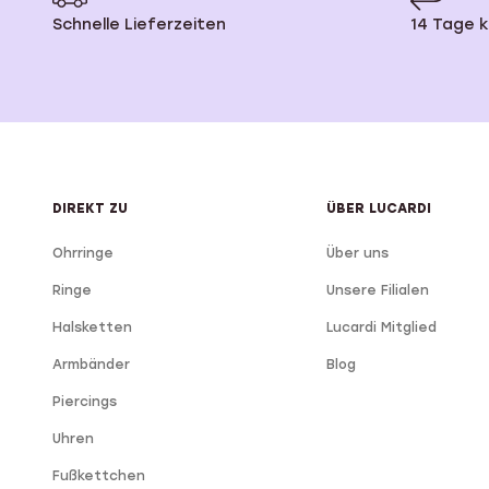
Schnelle Lieferzeiten
14 Tage 
Myla
Personalisierter Schmuck
Edelstein
Fußkettchen
Disney
K3
Accessoires
DIREKT ZU
ÜBER LUCARDI
Ohrringe
Über uns
Ringe
Unsere Filialen
Halsketten
Lucardi Mitglied
Armbänder
Blog
Piercings
Uhren
Fußkettchen