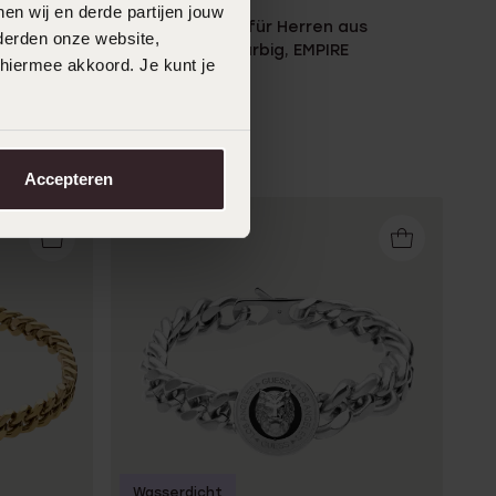
en wij en derde partijen jouw
us
Guess Armband für Herren aus
derden onze website,
ING
Edelstahl, zweifarbig, EMPIRE
 hiermee akkoord. Je kunt je
85
00
Accepteren
Wasserdicht