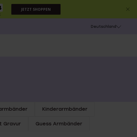
3
JETZT SHOPPEN
c
chießen
Deutschland
armbänder
Kinderarmbänder
t Gravur
Guess Armbänder