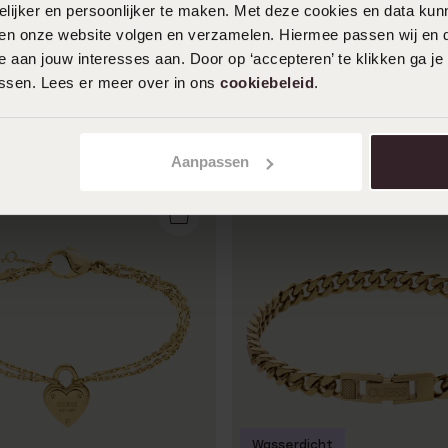
ijker en persoonlijker te maken. Met deze cookies en data kunn
if, Edelstahl, rotvergoldet,
Guess Armband für Herren a
iten onze website volgen en verzamelen. Hiermee passen wij en 
Edelstahl, vergoldet, LION K
 aan jouw interesses aan. Door op ‘accepteren’ te klikken ga je
50
00
assen. Lees er meer over in ons
cookiebeleid
.
Aanpassen
Wasserdicht