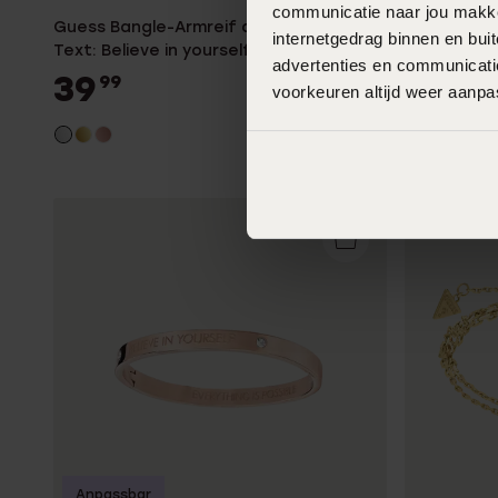
communicatie naar jou makkel
Guess Bangle-Armreif aus Edelstahl mit
Guess-Armre
internetgedrag binnen en bu
Text: Believe in yourself.
4G-Logo
advertenties en communicatie
39
39
99
99
voorkeuren altijd weer aanp
Anpassbar