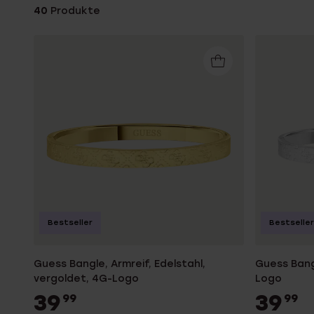
Personalisierter Schmuck
40
Produkte
Edelstein
Fußkettchen
Disney
K3
Accessoires
Bestseller
Bestseller
Guess Bangle, Armreif, Edelstahl,
Guess Bangl
vergoldet, 4G-Logo
Logo
39
39
99
99