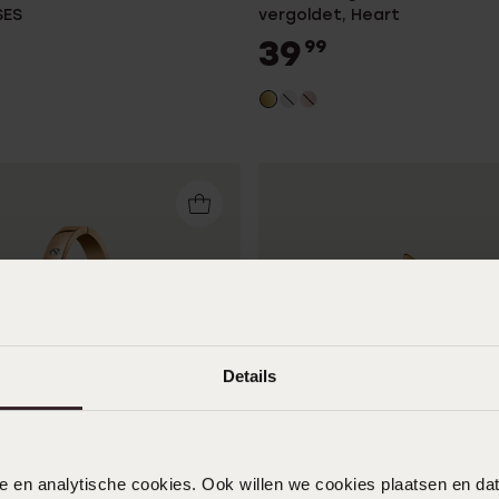
SES
vergoldet, Heart
39
99
Details
r
Wasserdicht
nele en analytische cookies. Ook willen we cookies plaatsen en 