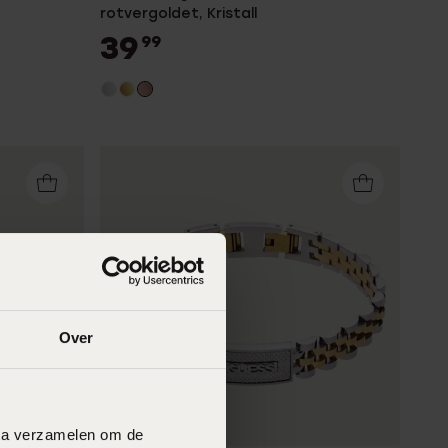
rotvergoldet, Kristall
39
99
Over
Wasserdicht
data verzamelen om de