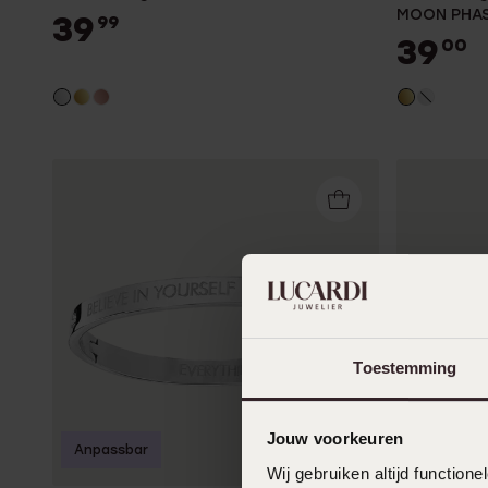
MOON PHA
39
99
39
00
Toestemming
Jouw voorkeuren
Anpassbar
Anpassba
Wij gebruiken altijd functio