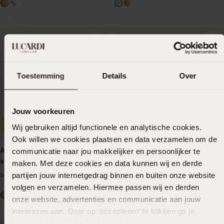
Toestemming
Details
Over
Jouw voorkeuren
-30%
Nachhaltig
-30%
Nachhaltig
Wij gebruiken altijd functionele en analytische cookies.
Ook willen we cookies plaatsen en data verzamelen om de
Armband aus Edelstahl,
communicatie naar jou makkelijker en persoonlijker te
Armband aus Edelstahl,
vergoldet, mit Zirkonia
vergoldet, mit Herz und
maken. Met deze cookies en data kunnen wij en derde
Zirkonia
13
13
partijen jouw internetgedrag binnen en buiten onze website
99
99
19.99
19.99
volgen en verzamelen. Hiermee passen wij en derden
onze website, advertenties en communicatie aan jouw
interesses aan. Door op ‘accepteren’ te klikken ga je
hiermee akkoord. Je kunt je voorkeuren altijd weer