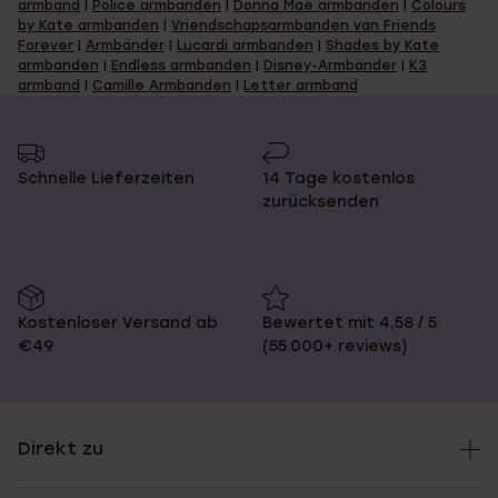
armband
|
Police armbanden
|
Donna Mae armbanden
|
Colours
by Kate armbanden
|
Vriendschapsarmbanden van Friends
Forever
|
Armbänder
|
Lucardi armbanden
|
Shades by Kate
armbanden
|
Endless armbanden
|
Disney-Armbänder
|
K3
armband
|
Camille Armbanden
|
Letter armband
Schnelle Lieferzeiten
14 Tage kostenlos
zurücksenden
Kostenloser Versand ab
Bewertet mit 4,58 / 5
€49
(55.000+ reviews)
Direkt zu