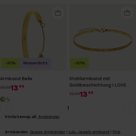
-30%
Wasserdicht
-30%
Armband Belle
Stahlarmband mit
Goldbeschichtung I LOVE
13
99
19.99
YOU
13
99
19.99
1
Aktuelle
Weiter
htmlsitemap.all:
Armbänder
Seite
zur
Seite
Armbanden:
Guess Armbänder
|
Lulu Jewels armband
|
Pink