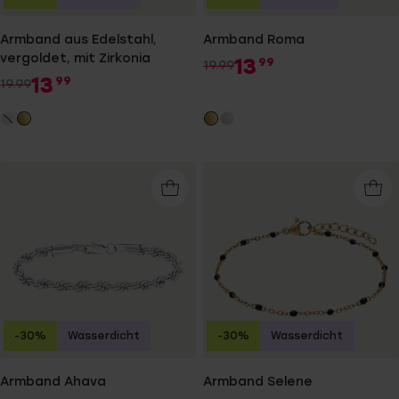
Armband aus Edelstahl,
Armband Roma
vergoldet, mit Zirkonia
13
99
19.99
13
99
19.99
-30%
Wasserdicht
-30%
Wasserdicht
Armband Ahava
Armband Selene