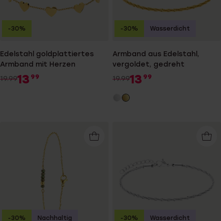
-30%
-30%
Wasserdicht
Edelstahl goldplattiertes
Armband aus Edelstahl,
Armband mit Herzen
vergoldet, gedreht
13
13
99
99
19.99
19.99
-30%
Nachhaltig
-30%
Wasserdicht