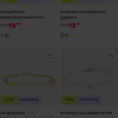
Vergoldetes
Armband aus Edelstahl,
Edelstahlarmband mit
gedreht
grünen Perlen
13
13
99
99
19.99
19.99
-30%
Nachhaltig
-30%
Nachhaltig
Vergoldetes
Armband aus Edelstahl mit