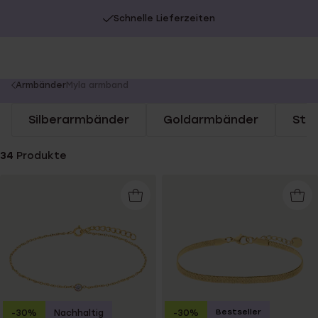
Schnelle Lieferzeiten
You
Armbänder
​Myla armband
are
Silberarmbänder
Goldarmbänder
Sta
here:
34
Produkte
Bestseller
-30%
Nachhaltig
-30%