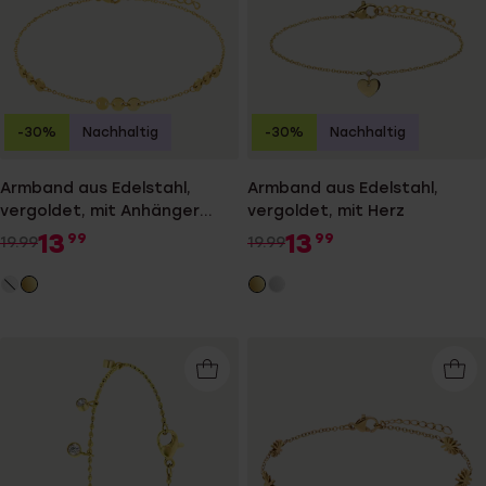
-30%
Nachhaltig
-30%
Nachhaltig
Armband aus Edelstahl,
Armband aus Edelstahl,
vergoldet, mit Anhänger
vergoldet, mit Herz
flach/rund
13
13
99
99
19.99
19.99