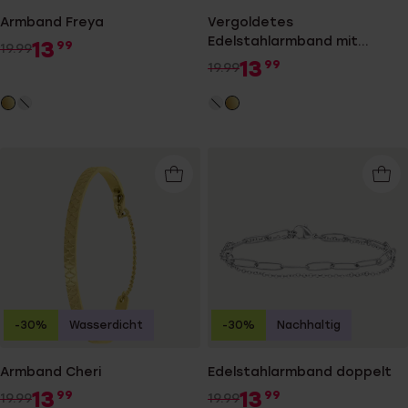
Armband Freya
Vergoldetes
Edelstahlarmband mit
13
99
19.99
Schloss und Mond
13
99
19.99
-30%
Wasserdicht
-30%
Nachhaltig
Armband Cheri
Edelstahlarmband doppelt
13
13
99
99
19.99
19.99