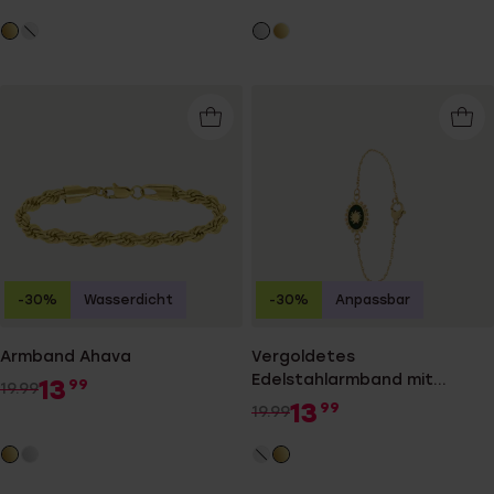
-30%
Wasserdicht
-30%
Anpassbar
Armband Ahava
Vergoldetes
Edelstahlarmband mit
13
99
19.99
grüner, ovaler Münze
13
99
19.99