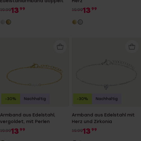
Edelstahlarmband doppelt
Herz
13
13
99
99
19.99
19.99
-30%
Nachhaltig
-30%
Nachhaltig
Armband aus Edelstahl,
Armband aus Edelstahl mit
vergoldet, mit Perlen
Herz und Zirkonia
13
13
99
99
19.99
19.99