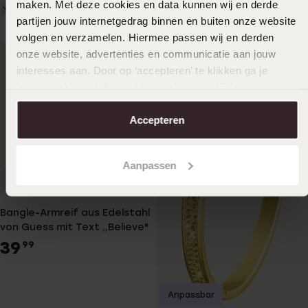
maken. Met deze cookies en data kunnen wij en derde
partijen jouw internetgedrag binnen en buiten onze website
volgen en verzamelen. Hiermee passen wij en derden
onze website, advertenties en communicatie aan jouw
interesses aan. Door op ‘accepteren’ te klikken ga je
hiermee akkoord. Je kunt je voorkeuren altijd weer
aanpassen. Lees er meer over in ons
cookiebeleid
.
Accepteren
Aanpassen
Bestseller
Bangle-Armreif aus Edelstahl
von Guess mit Text ,,Believe"
39
99
Anpassbar