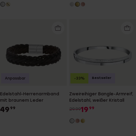
Bestseller
Anpassbar
-33%
Edelstahl-Herrenarmband
Zweireihiger Bangle-Armreif,
mit braunem Leder
Edelstahl, weißer Kristall
49
19
99
99
29.99