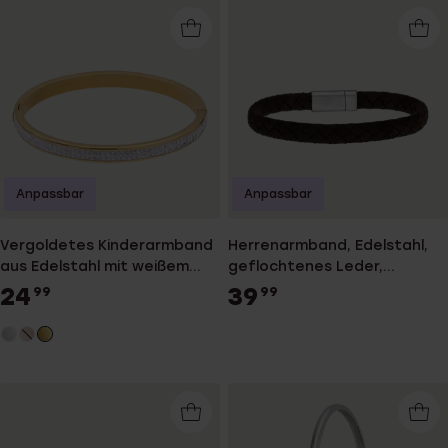
Anpassbar
Anpassbar
Vergoldetes Kinderarmband
Herrenarmband, Edelstahl,
aus Edelstahl mit weißem
geflochtenes Leder,
Kristall
dunkelbraun
24
39
99
99