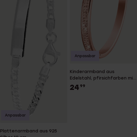
Anpassbar
Kinderarmband aus
Edelstahl, pfirsichfarben mit
hellrosa Kristall
24
99
Anpassbar
Plattenarmband aus 925