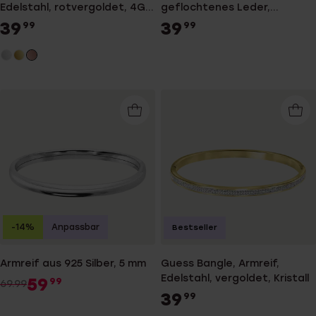
Edelstahl, rotvergoldet, 4G-
geflochtenes Leder,
Logo
schwarz
39
39
99
99
-14%
Anpassbar
Bestseller
Armreif aus 925 Silber, 5 mm
Guess Bangle, Armreif,
Edelstahl, vergoldet, Kristall
59
99
69.99
39
99