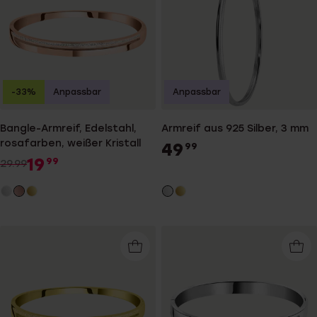
-33%
Anpassbar
Anpassbar
Bangle-Armreif, Edelstahl,
Armreif aus 925 Silber, 3 mm
rosafarben, weißer Kristall
49
99
19
99
29.99