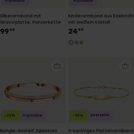
Anpassbar
Anpassbar
Silberarmband mit
Kinderarmband aus Edelstahl
Gravurplatte, Panzerkette
mit weißem Kristall
99
24
99
99
Bestseller
-33%
Anpassbar
-35%
Bangle-Armreif, Edelstahl,
9-karätiges Plattenarmband