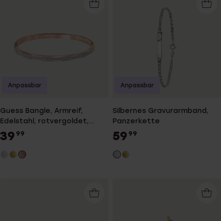
Anpassbar
Anpassbar
Guess Bangle, Armreif,
Silbernes Gravurarmband,
Edelstahl, rotvergoldet,
Panzerkette
Kristall
39
59
99
99