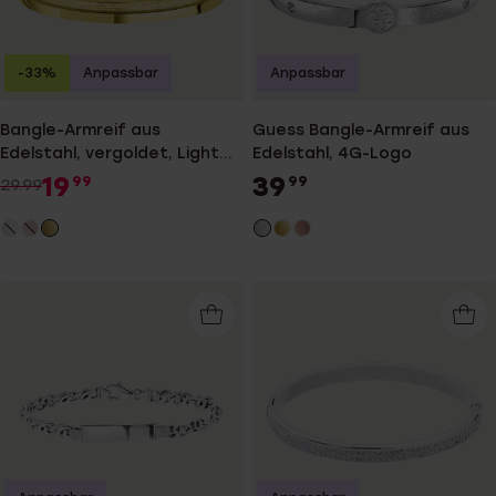
-33%
Anpassbar
Anpassbar
Bangle-Armreif aus
Guess Bangle-Armreif aus
Edelstahl, vergoldet, Light
Edelstahl, 4G-Logo
Colorado-Kristall
19
39
99
99
29.99