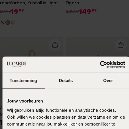
rosafarben, Kristall in Light
Figaro
Peach
19
149
99
99
29.99
229.99
Toestemming
Details
Over
Anpassbar
Anpassbar
Jouw voorkeuren
Armband aus Edelstahl,
Kinderarmband, 925 Silber,
Wij gebruiken altijd functionele en analytische cookies.
goldfarben, Kugel/Herz
Herz, hellrosa, Zirkonia
Ook willen we cookies plaatsen en data verzamelen om de
16
44
99
99
communicatie naar jou makkelijker en persoonlijker te