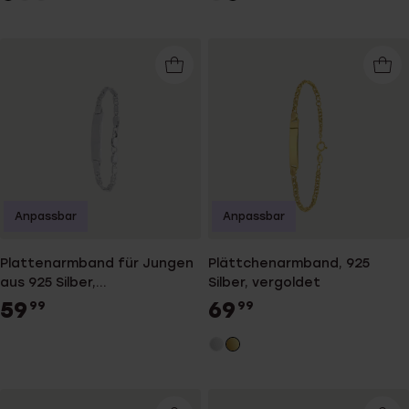
Anpassbar
Anpassbar
Plattenarmband für Jungen
Plättchenarmband, 925
aus 925 Silber,
Silber, vergoldet
Gourmetglieder
59
69
99
99