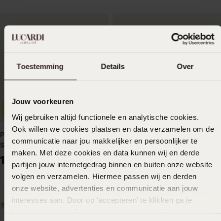
Toestemming
Details
Over
Jouw voorkeuren
2. Artikel gratis
Wij gebruiken altijd functionele en analytische cookies.
Ook willen we cookies plaatsen en data verzamelen om de
Palladium Trauring
2. Artikel gratis
communicatie naar jou makkelijker en persoonlijker te
Stephanotus Herren H52P
maken. Met deze cookies en data kunnen wij en derde
1149
99
Palladium Trauring Orchidee
partijen jouw internetgedrag binnen en buiten onze website
Herren H41P
volgen en verzamelen. Hiermee passen wij en derden
2249
99
onze website, advertenties en communicatie aan jouw
interesses aan. Door op ‘accepteren’ te klikken ga je
+2
hiermee akkoord. Je kunt je voorkeuren altijd weer