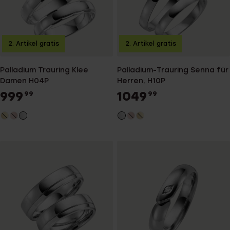
2. Artikel gratis
2. Artikel gratis
Palladium Trauring Klee
Palladium-Trauring Senna für
Damen H04P
Herren, H10P
999
1049
99
99