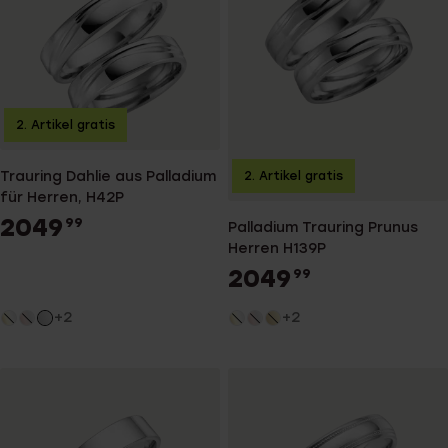
2. Artikel gratis
Trauring Dahlie aus Palladium
2. Artikel gratis
für Herren, H42P
2049
99
Palladium Trauring Prunus
Herren H139P
2049
99
+2
+2