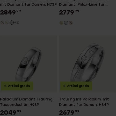
mit Diamant für Damen, H73P
Diamant, Phlox-Linie für
Damen, H94P
2849
2779
99
99
+2
2. Artikel gratis
2. Artikel gratis
Palladium Diamant Trauring
Trauring Iris Palladium, mit
Tausendschön H93P
Diamant für Damen, H34P
2049
2679
99
99