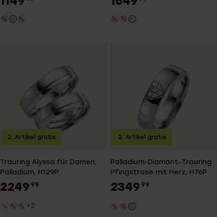
1149
1649
2. Artikel gratis
2. Artikel gratis
Trauring Alyssa für Damen,
Palladium-Diamant-Trauring
Palladium, H129P
Pfingstrose mit Herz, H76P
2249
2349
99
99
+2