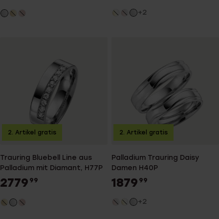
+2
2. Artikel gratis
2. Artikel gratis
Trauring Bluebell Line aus
Palladium Trauring Daisy
Palladium mit Diamant, H77P
Damen H40P
2779
1879
99
99
+2