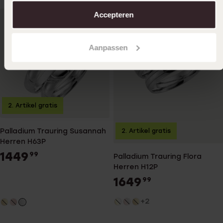
aanpassen. Lees er meer over in ons
cookiebeleid
.
Accepteren
Aanpassen
2. Artikel gratis
Palladium Trauring Susannah
2. Artikel gratis
Herren H63P
1449
99
Palladium Trauring Flora
Herren H12P
1649
99
+2