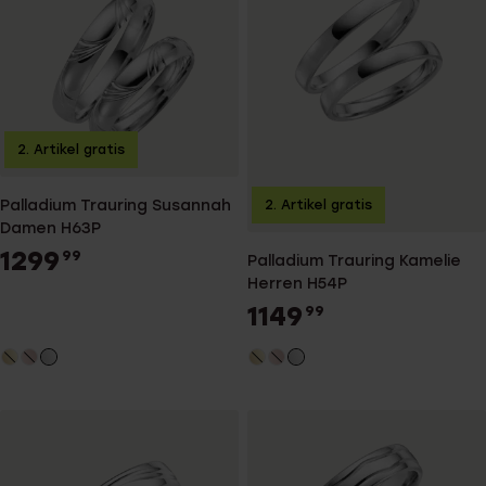
2. Artikel gratis
Palladium Trauring Susannah
2. Artikel gratis
Damen H63P
1299
99
Palladium Trauring Kamelie
Herren H54P
1149
99