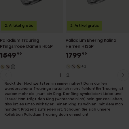
2. Artikel gratis
2. Artikel gratis
Palladium Trauring
Palladium Ehering Kalina
Pfingsrrose Damen H56P
Herren H135P
1549
1799
99
99
+3
1
2
Aktuelle
Weiter
Rückt der Hochzeitstermin immer näher? Dann dürfen
Seite
zur
wunderschöne Trauringe natürlich nicht fehlen! Ein Trauring ist
Seite
zudem mehr als „nur“ ein Ring. Der Ring symbolisiert Liebe und
Treue! Man trägt den Ring (wahrscheinlich) sein ganzes Leben,
also ist es umso wichtiger, einen Ring zu wählen, mit dem man
hundert Prozent zufrieden ist. Schauen Sie sich unsere
Kollektion Palladium Trauring doch einmal an!