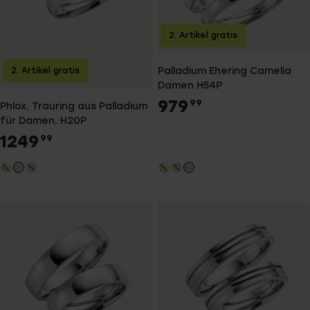
2. Artikel gratis
Palladium Ehering Camelia
2. Artikel gratis
Damen H54P
979
99
Phlox, Trauring aus Palladium
für Damen, H20P
1249
99