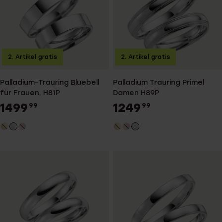
2. Artikel gratis
2. Artikel gratis
Palladium-Trauring Bluebell
Palladium Trauring Primel
für Frauen, H81P
Damen H89P
1499
1249
99
99