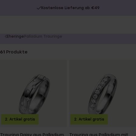
Kostenlose Lieferung ab €49
You
Eheringe
Palladium Trauringe
are
here:
61
Produkte
2. Artikel gratis
2. Artikel gratis
Trauring Daisy aus Palladium
Trauring aus Palladium mit