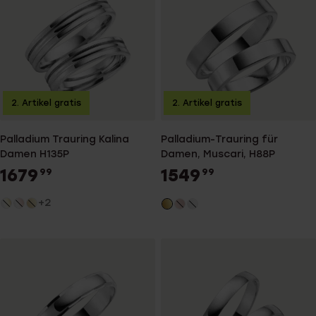
2. Artikel gratis
2. Artikel gratis
Palladium Trauring Kalina
Palladium-Trauring für
Damen H135P
Damen, Muscari, H88P
1679
1549
99
99
+2