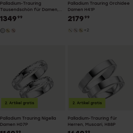
Palladium-Trauring
Palladium Trauring Orchidee
Tausendschön für Damen,
Damen H41P
H55P
1349
2179
99
99
+2
2. Artikel gratis
2. Artikel gratis
Palladium Trauring Nigella
Palladium-Trauring für
Damen H07P
Herren, Muscari, H88P
99
99