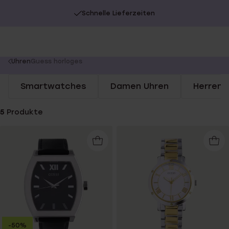
Schnelle Lieferzeiten
You
Uhren
Guess horloges
are
Smartwatches
Damen Uhren
Herren 
here:
5
Produkte
-50%