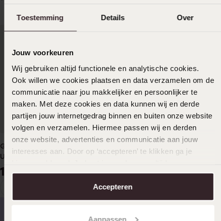
Toestemming
Details
Over
Jouw voorkeuren
Wij gebruiken altijd functionele en analytische cookies.
Ook willen we cookies plaatsen en data verzamelen om de
communicatie naar jou makkelijker en persoonlijker te
maken. Met deze cookies en data kunnen wij en derde
partijen jouw internetgedrag binnen en buiten onze website
volgen en verzamelen. Hiermee passen wij en derden
onze website, advertenties en communicatie aan jouw
Guess Bellini Analog Damen
interesses aan. Door op ‘accepteren’ te klikken ga je
Uhr goldfarben GW0022L2
hiermee akkoord. Je kunt je voorkeuren altijd weer
179
00
aanpassen. Lees er meer over in ons
cookiebeleid
.
1
Accepteren
Aktuelle
Weiter
Seite
zur
Seite
Aanpassen