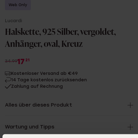
Web Only
Lucardi
Halskette, 925 Silber, vergoldet,
Anhänger, oval, Kreuz
17
21
34.99
Kostenloser Versand ab €49
14 Tage kostenlos zurücksenden
Zahlung auf Rechnung
Alles über dieses Produkt
Wartung und Tipps