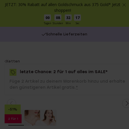
JETZT: 30% Rabatt auf allen Goldschmuck aus 375 Gold* Jetzt
shoppen!
00
08
32
17
Tagen
Stunden
Min
Sec
Schnelle Lieferzeiten
You
Ketten
are
letzte Chance: 2 für 1 auf alles im SALE*
here:
Füge 2 Artikel zu deinem Warenkorb hinzu und erhalte
den günstigeren Artikel gratis.
*
-51%
2 für 1