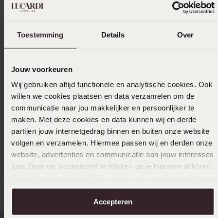
Spezifikationen
Toestemming
Details
Over
Lieferung und Rückgabe
Jouw voorkeuren
Wij gebruiken altijd functionele en analytische cookies. Ook
Ausverkauft
willen we cookies plaatsen en data verzamelen om de
communicatie naar jou makkelijker en persoonlijker te
Das könnte dir gefallen
maken. Met deze cookies en data kunnen wij en derde
partijen jouw internetgedrag binnen en buiten onze website
volgen en verzamelen. Hiermee passen wij en derden onze
website, advertenties en communicatie aan jouw interesses
aan. Door op ‘accepteren’ te klikken ga je hiermee akkoord.
Andere kauften auch
Je kunt je voorkeuren altijd weer aanpassen. Lees er meer
over in ons
cookiebeleid
.
Accepteren