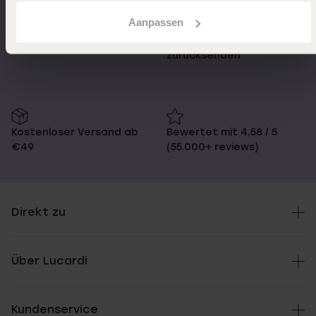
Aanpassen
Schnelle Lieferzeiten
14 Tage kostenlos
zurücksenden
Kostenloser Versand ab
Bewertet mit 4,58 / 5
€49
(55.000+ reviews)
Direkt zu
Über Lucardi
Kundenservice