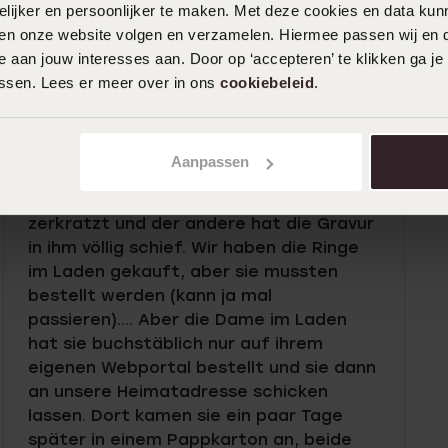
ijker en persoonlijker te maken. Met deze cookies en data kunn
iten onze website volgen en verzamelen. Hiermee passen wij en 
 aan jouw interesses aan. Door op ‘accepteren’ te klikken ga je
26-02-2024 - R R.
assen. Lees er meer over in ons
cookiebeleid
.
Der Ring/die Ringe selbst sind sehr schön
und haben ein ruhiges, aber robustes
Design. Allerdings war der Service und
Aanpassen
die Lieferung von Lucardi alles andere
als das. Einer der Ringe kam stark
zerkratzt und der andere hat die Gravur
in ihm völlig schief. Wir haben die Ringe
im Laden gekauft, aber sie mussten
bestellt werden (kann ja mal
passieren).... Aber die Dame im Laden
hat sie buchstäblich nur auf ihrem
eigenen Webportal bestellt und sie dann
an unsere Heimatadresse schicken
lassen. Dort kamen sie ein paar Tage
später in einem Pappkarton an, beide