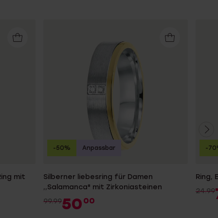
-50%
Anpassbar
-7
ing mit
Silberner liebesring für Damen
Ring, 
,,Salamanca" mit Zirkoniasteinen
24.99
50
00
99.99