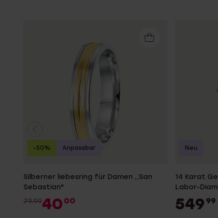
-50%
Anpassbar
Neu
Silberner liebesring für Damen ,,San
14 Karat Ge
Sebastian"
Labor-Dia
40
549
00
99
79.99