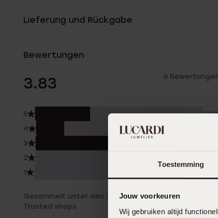
Lieferung und Rückgabe
Bewertungen
6 Bewertunge
3.83
5
33.
4
17.0
3
50.
2
0.0
Toestemming
1
0.0
Jouw voorkeuren
Gesammelt unter den
Nutzungsbedingungen
von
Trusted shops
Wij gebruiken altijd functio