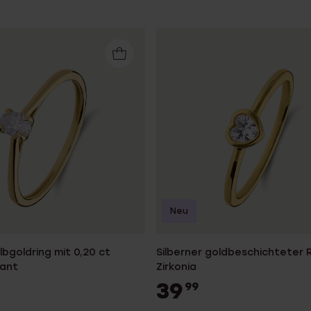
Neu
lbgoldring mit 0,20 ct
Silberner goldbeschichteter R
mant
Zirkonia
39
99