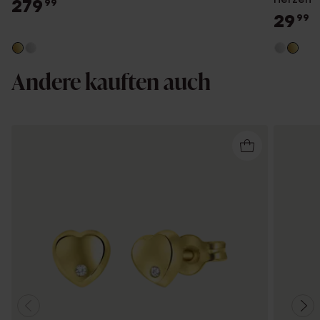
279
99
29
99
Andere kauften auch