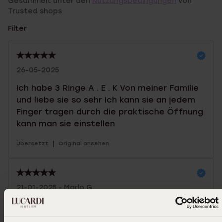
Gesammelt unter den
Nutzungsbedingungen
von
Trusted shops
Filter
26-05-2025
Ich habe 3 Ringe A . E . K Von meiner Familie
und liebe sie so sehr Ich kann sie an jedem
Finger tragen durch die praktische Öffnung
kann man sie einstellen
|
Übersetzt
Original ansehen
21-01-2025 - Marlo G.
Es ist ein doppeltes Silberarmband, und
wofür ich es verwende, scheint mir