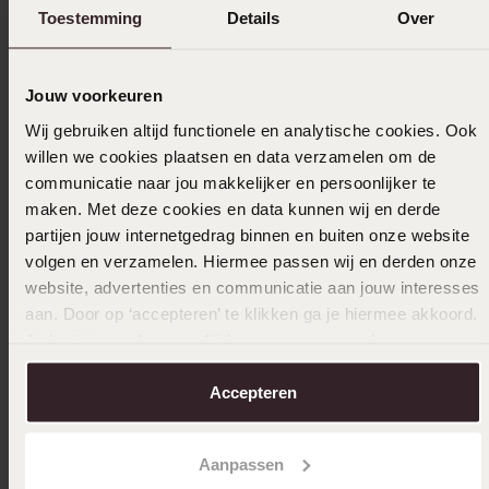
offensichtlich
Toestemming
Details
Over
|
Übersetzt
Original ansehen
Jouw voorkeuren
Wij gebruiken altijd functionele en analytische cookies. Ook
willen we cookies plaatsen en data verzamelen om de
15-04-2024 - Bernadette H.
communicatie naar jou makkelijker en persoonlijker te
Passt gut. Wie beschrieben.
maken. Met deze cookies en data kunnen wij en derde
partijen jouw internetgedrag binnen en buiten onze website
|
Übersetzt
Original ansehen
volgen en verzamelen. Hiermee passen wij en derden onze
website, advertenties en communicatie aan jouw interesses
Mehr anzeigen
aan. Door op ‘accepteren’ te klikken ga je hiermee akkoord.
Je kunt je voorkeuren altijd weer aanpassen. Lees er meer
over in ons
cookiebeleid
.
Accepteren
Ausverkauft
Das könnte dir gefallen
Aanpassen