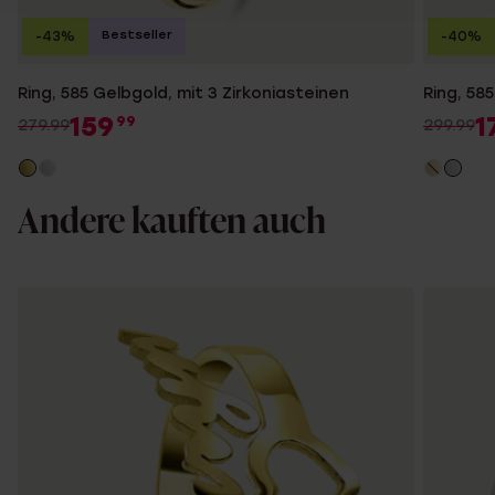
Bestseller
-43%
-40%
Ring, 585 Gelbgold, mit 3 Zirkoniasteinen
Ring, 58
159
1
99
279.99
299.99
Andere kauften auch