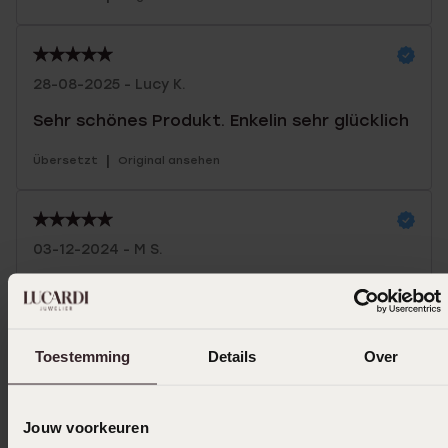
28-08-2025 - Lucy K.
Sehr schönes Produkt. Enkelin sehr glücklich
|
Übersetzt
Original ansehen
03-12-2024 - M S.
Schöner rosa Farbton, genau wie abgebildet
|
Übersetzt
Original ansehen
Toestemming
Details
Over
Mehr anzeigen
Jouw voorkeuren