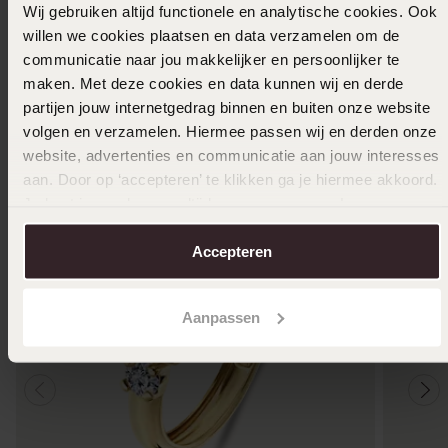
Wij gebruiken altijd functionele en analytische cookies. Ook
Größe auswählen und bestellen
willen we cookies plaatsen en data verzamelen om de
communicatie naar jou makkelijker en persoonlijker te
Das könnte dir gefallen
maken. Met deze cookies en data kunnen wij en derde
partijen jouw internetgedrag binnen en buiten onze website
volgen en verzamelen. Hiermee passen wij en derden onze
website, advertenties en communicatie aan jouw interesses
aan. Door op ‘accepteren’ te klikken ga je hiermee akkoord.
Je kunt je voorkeuren altijd weer aanpassen. Lees er meer
over in ons
cookiebeleid
.
Accepteren
Aanpassen