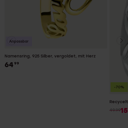
Anpassbar
Namensring, 925 Silber, vergoldet, mit Herz
64
99
-70%
Recycelt
15
49.99