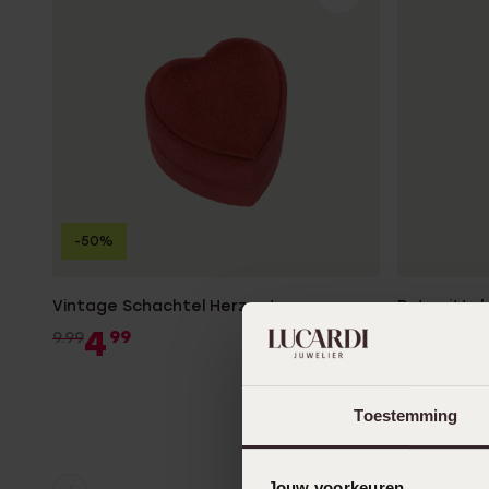
Personalisierter Schmuck
Edelstein
Fußkettchen
Disney
K3
Accessoires
-50%
Vintage Schachtel Herz rot
Putzmittel
Silberschm
4
99
9.99
9
99
Toestemming
Jouw voorkeuren