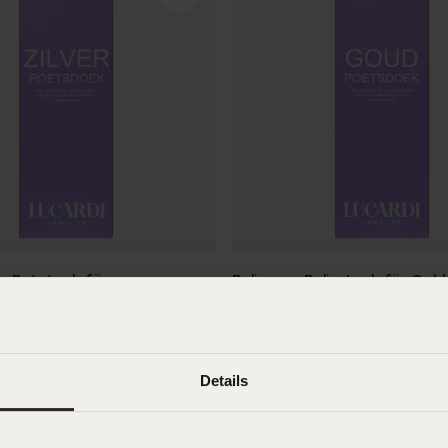
e
Sale
 – Putztuch für
Polierer - Poliertuch für Go
uck
9
99
Details