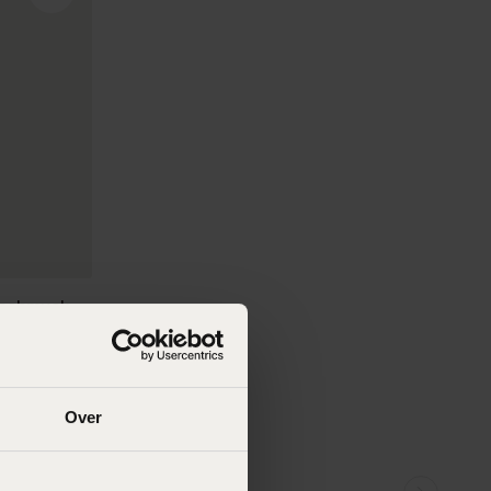
ldschmuck
Over