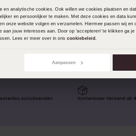
1
nele en analytische cookies. Ook willen we cookies plaatsen en 
ijker en persoonlijker te maken. Met deze cookies en data kunn
iten onze website volgen en verzamelen. Hiermee passen wij en 
 aan jouw interesses aan. Door op ‘accepteren’ te klikken ga je
rn noch viel mehr! Verschiedene
ruhig mal auf unserer Website um
assen. Lees er meer over in ons
cookiebeleid
.
Aanpassen
chönsten
kostenlos zurücksenden
Kostenloser Versand ab 
 verliert das Glitzern. Silber
em Sortiment auch Putzmittel,
 Ihr Schmuck wieder blitzeblank.
 Armbandkürzer beispielsweise, um
 ein Uhrenarmband aus Leder,