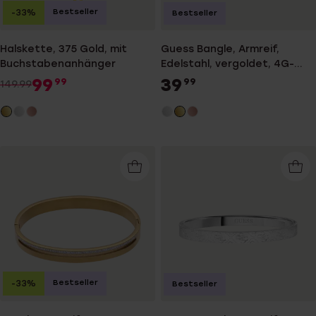
Bestseller
-33%
Bestseller
Halskette, 375 Gold, mit
Guess Bangle, Armreif,
Buchstabenanhänger
Edelstahl, vergoldet, 4G-
Logo
99
39
99
99
149.99
Bestseller
-33%
Bestseller