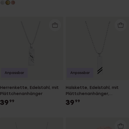
Anpassbar
Anpassbar
Herrenkette, Edelstahl, mit
Halskette, Edelstahl, mit
Plättchenanhänger
Plättchenanhänger,
Streifen, schwarz
39
39
99
99