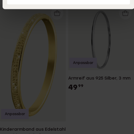
Anpassbar
Armreif aus 925 Silber, 3 mm
49
99
Anpassbar
Kinderarmband aus Edelstahl