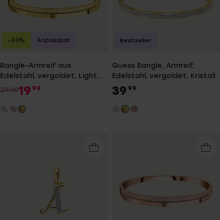
-33%
Anpassbar
Bestseller
Bangle-Armreif aus
Guess Bangle, Armreif,
Edelstahl, vergoldet, Light
Edelstahl, vergoldet, Kristall
Colorado-Kristall
19
39
99
99
29.99