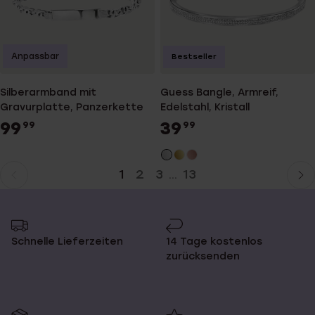
Anpassbar
Bestseller
Silberarmband mit
Guess Bangle, Armreif,
Gravurplatte, Panzerkette
Edelstahl, Kristall
99
39
99
99
1
2
3
13
...
Aktuelle
Weiter
Seite
zur
Seite
Schnelle Lieferzeiten
14 Tage kostenlos
zurücksenden