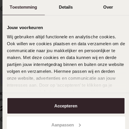
Toestemming
Details
Over
Jouw voorkeuren
Wij gebruiken altijd functionele en analytische cookies.
Ook willen we cookies plaatsen en data verzamelen om de
communicatie naar jou makkelijker en persoonlijker te
maken. Met deze cookies en data kunnen wij en derde
partijen jouw internetgedrag binnen en buiten onze website
volgen en verzamelen. Hiermee passen wij en derden
onze website, advertenties en communicatie aan jouw
Anpassbar
Anpassbar
interesses aan. Door op ‘accepteren’ te klikken ga je
hiermee akkoord. Je kunt je voorkeuren altijd weer
Kinderarmband aus Edelstahl
Kinderarmband aus Edelstahl
aanpassen. Lees er meer over in ons
cookiebeleid
.
mit hellrosa Kristall
mit lila Kristall
Accepteren
24
24
99
99
Aanpassen