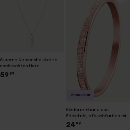
Silberne Namenshalskette
senkrechtes Herz
59
99
Anpassbar
Kinderarmband aus
Edelstahl, pfirsichfarben mit
hellrosa Kristall
24
99