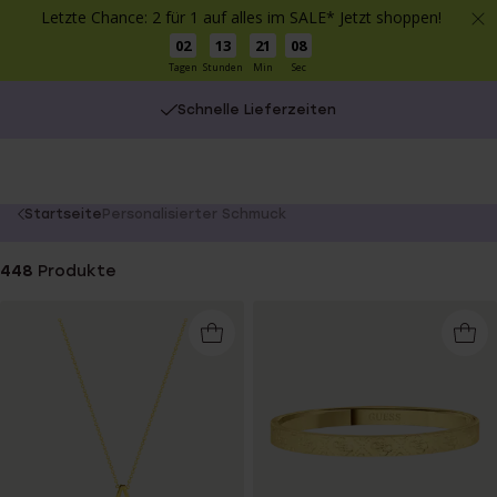
Letzte Chance: 2 für 1 auf alles im SALE* Jetzt shoppen!
02
13
21
07
Tagen
Stunden
Min
Sec
Schnelle Lieferzeiten
You
Startseite
Personalisierter Schmuck
are
here:
448
Produkte