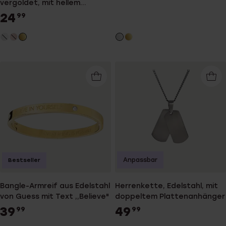
vergoldet, mit hellem
Coloradokristall
24
99
Anpassbar
Bestseller
Bangle-Armreif aus Edelstahl
Herrenkette, Edelstahl, mit
von Guess mit Text ,,Believe"
doppeltem Plattenanhänger
39
49
99
99