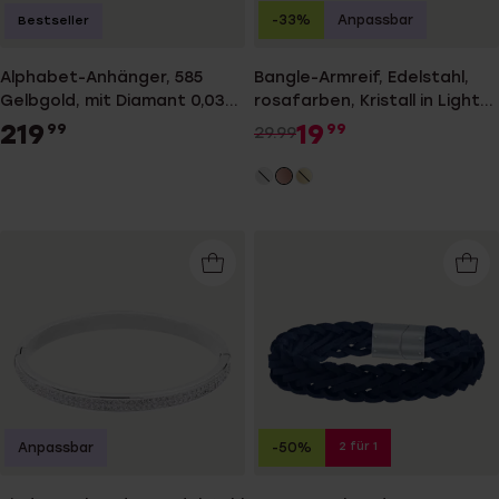
-33%
Anpassbar
Bestseller
Alphabet-Anhänger, 585
Bangle-Armreif, Edelstahl,
Gelbgold, mit Diamant 0,03
rosafarben, Kristall in Light
ct
Peach
219
19
99
99
29.99
2 für 1
Anpassbar
-50%