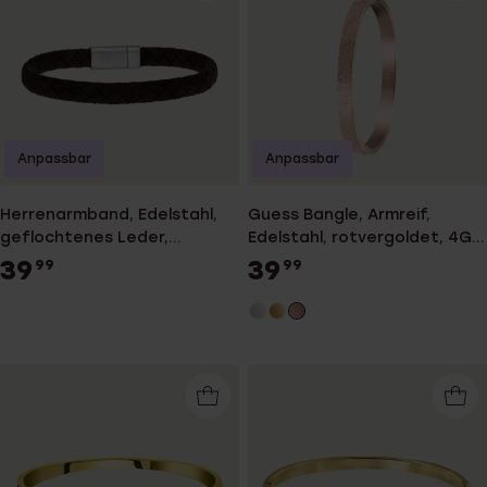
Anpassbar
Anpassbar
Herrenarmband, Edelstahl,
Guess Bangle, Armreif,
geflochtenes Leder,
Edelstahl, rotvergoldet, 4G-
dunkelbraun
Logo
39
39
99
99