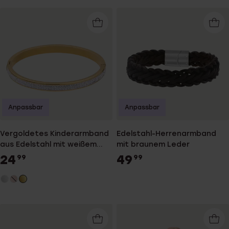
Anpassbar
Anpassbar
Vergoldetes Kinderarmband
Edelstahl-Herrenarmband
aus Edelstahl mit weißem
mit braunem Leder
Kristall
24
49
99
99