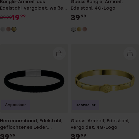
Bangle-Armreif aus
Guess Bangle, Armreif,
Edelstahl, vergoldet, weißer
Edelstahl, 4G-Logo
Kristall
19
39
99
99
29.99
Anpassbar
Bestseller
Herrenarmband, Edelstahl,
Guess-Armreif, Edelstahl,
geflochtenes Leder,
vergoldet, 4G-Logo
schwarz
39
39
99
99