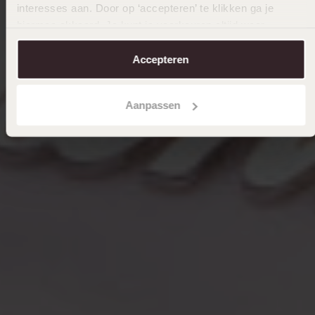
interesses aan. Door op ‘accepteren’ te klikken ga je
hiermee akkoord. Je kunt je voorkeuren altijd weer
aanpassen. Lees er meer over in ons
cookiebeleid
.
Accepteren
Aanpassen