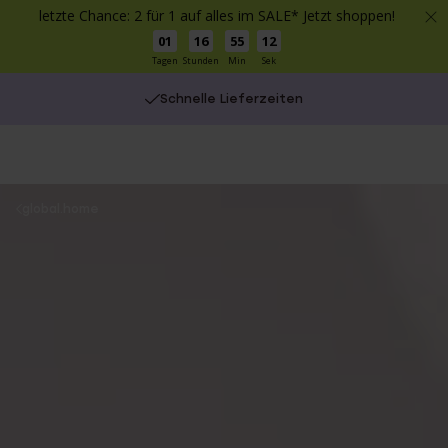
letzte Chance: 2 für 1 auf alles im SALE* Jetzt shoppen!
01
16
55
11
Tagen
Stunden
Min
Sek
Schnelle Lieferzeiten
You
global.home
are
here: