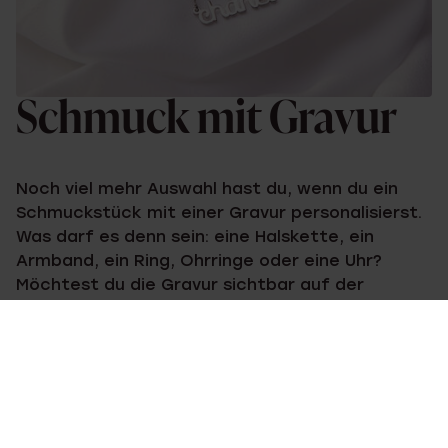
Schmuck mit Gravur
Noch viel mehr Auswahl hast du, wenn du ein
Schmuckstück mit einer Gravur personalisierst.
Was darf es denn sein: eine Halskette, ein
Armband, ein Ring, Ohrringe oder eine Uhr?
Möchtest du die Gravur sichtbar auf der
Außenseite des Schmuckstücks tragen oder
lieber dezent auf der Innenseite, wo sie dein
süßes Geheimnis bleibt? Und du kannst natürlich
viel mehr als nur einen Namen gravieren lassen,
zum Beispiel ein Zitat, ein Datum und sogar
verschiedene Symbole. Du musst nur eines