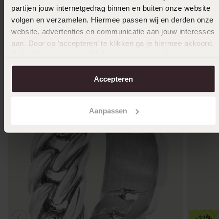
partijen jouw internetgedrag binnen en buiten onze website
volgen en verzamelen. Hiermee passen wij en derden onze
Andere kauften auch
website, advertenties en communicatie aan jouw interesses
aan. Door op ‘accepteren’ te klikken ga je hiermee akkoord.
Je kunt je voorkeuren altijd weer aanpassen. Lees er meer
over in ons
cookiebeleid
.
Accepteren
Aanpassen
-33%