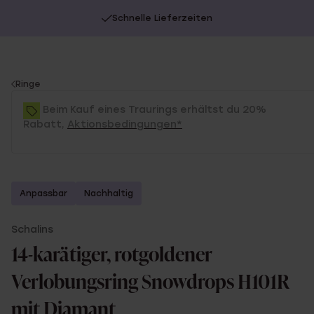
Schnelle Lieferzeiten
You
Ringe
are
Beim Kauf eines Traurings erhältst du 20%
here:
Rabatt,
Aktionsbedingungen*
Anpassbar
Nachhaltig
Schalins
14-karätiger, rotgoldener
Verlobungsring Snowdrops H101R
mit Diamant