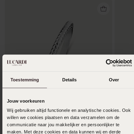
Toestemming
Details
Over
2 für 1
-50%
-33%
Jouw voorkeuren
Wij gebruiken altijd functionele en analytische cookies. Ook
Ring aus Edelstahl, Kugeln
Edelstah
willen we cookies plaatsen en data verzamelen om de
Zirkonia
7
50
14.99
communicatie naar jou makkelijker en persoonlijker te
19
29.99
maken. Met deze cookies en data kunnen wij en derde