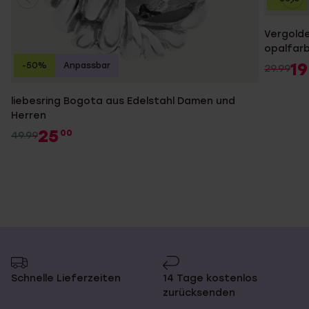
Vergolde
opalfar
19
-50%
Anpassbar
29.99
liebesring Bogota aus Edelstahl Damen und
Herren
25
00
49.99
Schnelle Lieferzeiten
14 Tage kostenlos
zurücksenden