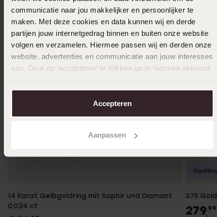
communicatie naar jou makkelijker en persoonlijker te
maken. Met deze cookies en data kunnen wij en derde
partijen jouw internetgedrag binnen en buiten onze website
volgen en verzamelen. Hiermee passen wij en derden onze
website, advertenties en communicatie aan jouw interesses
aan. Door op ‘accepteren’ te klikken ga je hiermee akkoord.
Je kunt je voorkeuren altijd weer aanpassen. Lees er meer
over in ons
cookiebeleid
.
Accepteren
Aanpassen
Nachhal
14 Karat Gelbgoldring mit Saphir und Diamant
375 Gold
0,024 ct
279
99