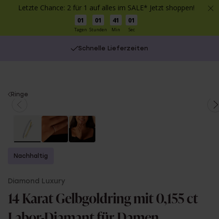
Letzte Chance: 2 für 1 auf alles im SALE* Jetzt shoppen!
01
01
41
01
Tagen
Stunden
Min
Sec
Schnelle Lieferzeiten
You
Ringe
are
here:
Nachhaltig
Diamond Luxury
14 Karat Gelbgoldring mit 0,155 ct
Labor-Diamant für Damen