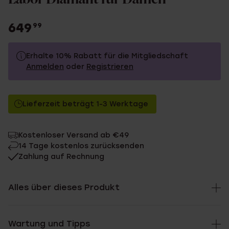
649
99
Erhalte 10% Rabatt für die Mitgliedschaft
Anmelden
oder
Registrieren
649.99
Ohne Mitgliederrabatt
Lieferzeit beträgt 1-3 Werktage
584.99
Mit Mitgliederrabatt
Kostenloser Versand ab €49
14 Tage kostenlos zurücksenden
Zahlung auf Rechnung
Alles über dieses Produkt
Wartung und Tipps