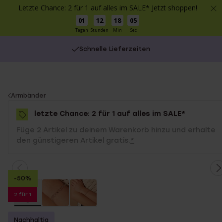
Letzte Chance: 2 für 1 auf alles im SALE* Jetzt shoppen!
01
12
18
05
Tagen
Stunden
Min
Sec
Schnelle Lieferzeiten
You
Armbänder
are
letzte Chance: 2 für 1 auf alles im SALE*
here:
Füge 2 Artikel zu deinem Warenkorb hinzu und erhalte
den günstigeren Artikel gratis.
*
-50%
2 für 1
Nachhaltig