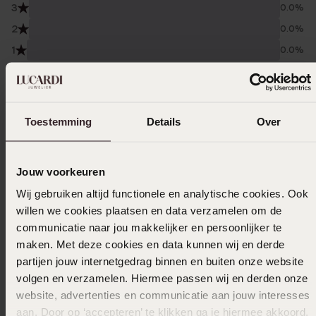
3
0.0%
2
0.0%
1
0.0%
Gesammelt unter den
Nutzungsbedingungen
von
Trusted shops
Toestemming
Details
Over
Filter
Jouw voorkeuren
03-04-2026 - Jaap W.
Wij gebruiken altijd functionele en analytische cookies. Ook
Ich trage es jeden Tag
willen we cookies plaatsen en data verzamelen om de
communicatie naar jou makkelijker en persoonlijker te
|
Übersetzt
Original ansehen
maken. Met deze cookies en data kunnen wij en derde
partijen jouw internetgedrag binnen en buiten onze website
volgen en verzamelen. Hiermee passen wij en derden onze
website, advertenties en communicatie aan jouw interesses
21-02-2026 - Nathalie De P.
aan. Door op ‘accepteren’ te klikken ga je hiermee akkoord.