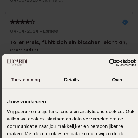
04-06-2025 - Lianne d.
04-04-2024 - Esmee
Toller Preis, fühlt sich ein bisschen leicht an,
aber schön
|
Übersetzt
Original ansehen
Mehr anzeigen
Toestemming
Details
Over
Jouw voorkeuren
Größe auswählen und bestellen
Wij gebruiken altijd functionele en analytische cookies. Ook
willen we cookies plaatsen en data verzamelen om de
Das könnte dir gefallen
communicatie naar jou makkelijker en persoonlijker te
maken. Met deze cookies en data kunnen wij en derde