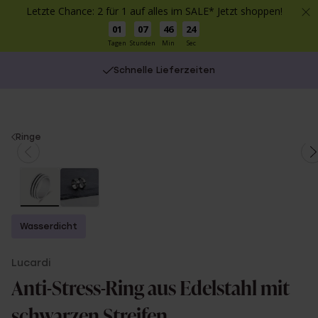
Letzte Chance: 2 für 1 auf alles im SALE* Jetzt shoppen!
01
07
46
24
Tagen
Stunden
Min
Sec
Schnelle Lieferzeiten
You
Ringe
are
here:
Wasserdicht
Lucardi
Anti-Stress-Ring aus Edelstahl mit
schwarzen Streifen