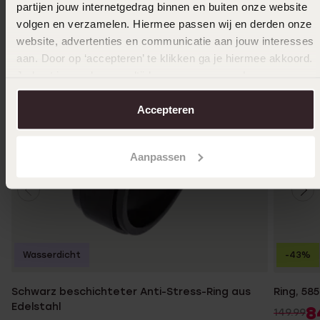
partijen jouw internetgedrag binnen en buiten onze website
volgen en verzamelen. Hiermee passen wij en derden onze
website, advertenties en communicatie aan jouw interesses
aan. Door op ‘accepteren’ te klikken ga je hiermee akkoord.
Je kunt je voorkeuren altijd weer aanpassen. Lees er meer
over in ons
cookiebeleid
.
Accepteren
Aanpassen
Wasserdicht
-43%
Schwarz beschichteter Anti-Stress-Ring aus
Ring, 58
Edelstahl
8
149.99