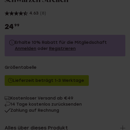
4.63
(8)
24
99
Erhalte 10% Rabatt für die Mitgliedschaft
Anmelden
oder
Registrieren
24.99
Ohne Mitgliederrabatt
Größentabelle
22.49
Mit Mitgliederrabatt
Lieferzeit beträgt 1-3 Werktage
Kostenloser Versand ab €49
14 Tage kostenlos zurücksenden
Zahlung auf Rechnung
Alles über dieses Produkt