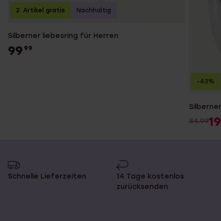
2. Artikel gratis
Nachhaltig
Silberner liebesring für Herren
99
99
-43%
Silberner
19
34.99
Schnelle Lieferzeiten
14 Tage kostenlos
zurücksenden