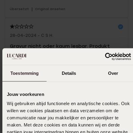
|
Übersetzt
Original ansehen
28-04-2024 - C S H.
Gravur nicht oder kaum lesbar. Produkt
sieht billig aus.
|
Übersetzt
Original ansehen
Toestemming
Details
Over
Ich bin mit den
Bedingungen
für
Jouw voorkeuren
Sonderbestellungen einverstanden
Wij gebruiken altijd functionele en analytische cookies. Ook
willen we cookies plaatsen en data verzamelen om de
Größe auswählen und bestellen
communicatie naar jou makkelijker en persoonlijker te
maken. Met deze cookies en data kunnen wij en derde
Das könnte dir gefallen
partijen jouw internetgedrag binnen en buiten onze website