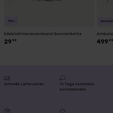
Neu
Bestsel
Edelstahl Herrenarmband Gourmetkette
Armband,
29
499
99
9
Schnelle Lieferzeiten
14 Tage kostenlos
zurücksenden