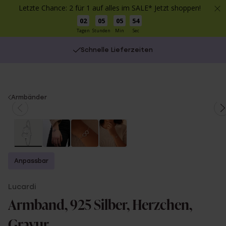
Letzte Chance: 2 für 1 auf alles im SALE* Jetzt shoppen!
02
05
05
53
Tagen
Stunden
Min
Sec
Schnelle Lieferzeiten
You
Armbänder
are
here:
Anpassbar
Lucardi
Armband, 925 Silber, Herzchen,
Gravur