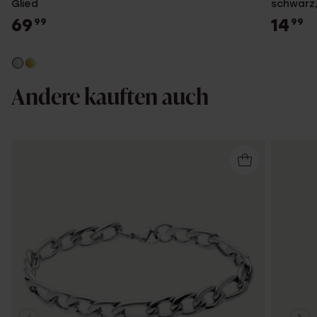
Glied
schwarz,
69
14
99
99
Andere kauften auch