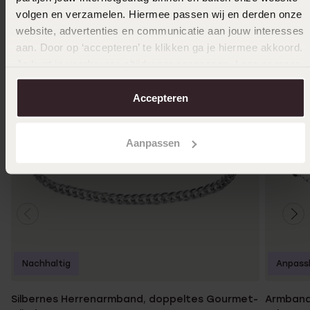
volgen en verzamelen. Hiermee passen wij en derden onze
website, advertenties en communicatie aan jouw interesses
aan. Door op ‘accepteren’ te klikken ga je hiermee akkoord.
Je kunt je voorkeuren altijd weer aanpassen. Lees er meer
over in ons
cookiebeleid
.
Accepteren
Aanpassen
Nachhaltig
Anpass
Silbernes Herrenarmband, doppeltes Gourmet-
Armband,