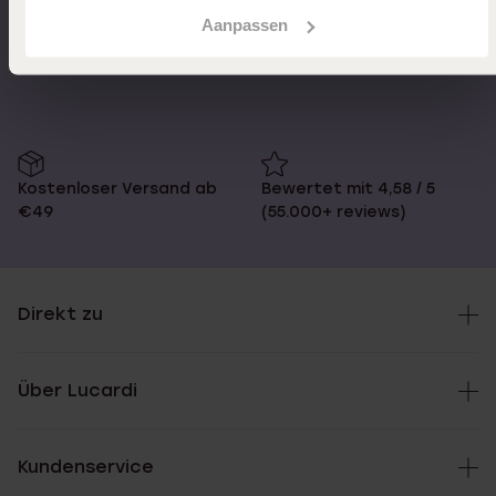
Aanpassen
Schnelle Lieferzeiten
14 Tage kostenlos
zurücksenden
Kostenloser Versand ab
Bewertet mit 4,58 / 5
€49
(55.000+ reviews)
Direkt zu
Über Lucardi
Kundenservice