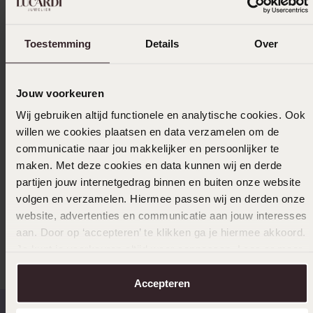
Spezifikationen
Toestemming
Details
Over
Lieferung und Rückgabe
Jouw voorkeuren
Wij gebruiken altijd functionele en analytische cookies. Ook
Größe auswählen und bestellen
willen we cookies plaatsen en data verzamelen om de
communicatie naar jou makkelijker en persoonlijker te
Das könnte dir gefallen
maken. Met deze cookies en data kunnen wij en derde
partijen jouw internetgedrag binnen en buiten onze website
volgen en verzamelen. Hiermee passen wij en derden onze
website, advertenties en communicatie aan jouw interesses
Andere kauften auch
aan. Door op ‘accepteren’ te klikken ga je hiermee akkoord.
Je kunt je voorkeuren altijd weer aanpassen. Lees er meer
over in ons
cookiebeleid
.
Accepteren