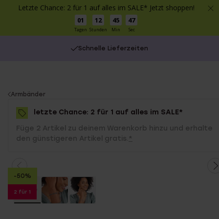
Letzte Chance: 2 für 1 auf alles im SALE* Jetzt shoppen!
01
12
45
47
Tagen
Stunden
Min
Sec
Schnelle Lieferzeiten
You
Armbänder
are
letzte Chance: 2 für 1 auf alles im SALE*
here:
Füge 2 Artikel zu deinem Warenkorb hinzu und erhalte
den günstigeren Artikel gratis.
*
-50%
2 für 1