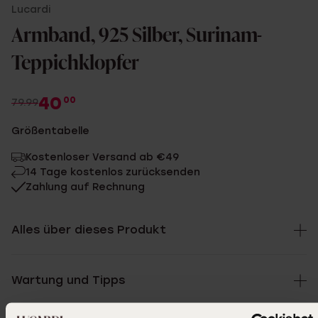
Lucardi
Armband, 925 Silber, Surinam-
Teppichklopfer
40
00
79.99
Größentabelle
Kostenloser Versand ab €49
14 Tage kostenlos zurücksenden
Zahlung auf Rechnung
Alles über dieses Produkt
Wartung und Tipps