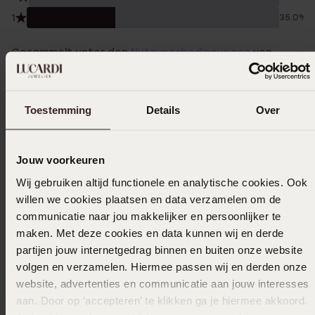
1
35.0%
Gesammelt unter den
Nutzungsbedingungen
von
Trusted shops
Filter
Toestemming
Details
Over
29-08-2025 - Jannie H.
Jouw voorkeuren
Ich habe meinen Brief sehr schnell verloren
Wij gebruiken altijd functionele en analytische cookies. Ook
willen we cookies plaatsen en data verzamelen om de
|
Übersetzt
Original ansehen
communicatie naar jou makkelijker en persoonlijker te
maken. Met deze cookies en data kunnen wij en derde
partijen jouw internetgedrag binnen en buiten onze website
volgen en verzamelen. Hiermee passen wij en derden onze
01-12-2024
website, advertenties en communicatie aan jouw interesses
Schöner Charme
aan. Door op ‘accepteren’ te klikken ga je hiermee akkoord.