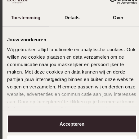
Größe auswählen und bestellen
Toestemming
Details
Over
Das könnte dir gefallen
Jouw voorkeuren
Wij gebruiken altijd functionele en analytische cookies. Ook
willen we cookies plaatsen en data verzamelen om de
communicatie naar jou makkelijker en persoonlijker te
maken. Met deze cookies en data kunnen wij en derde
partijen jouw internetgedrag binnen en buiten onze website
volgen en verzamelen. Hiermee passen wij en derden onze
website, advertenties en communicatie aan jouw interesses
aan. Door op ‘accepteren’ te klikken ga je hiermee akkoord.
Je kunt je voorkeuren altijd weer aanpassen. Lees er meer
over in ons
cookiebeleid
.
Accepteren