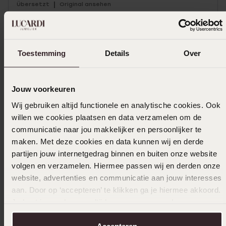
|
Übersetzt
Original ansehen
Mehr anzeigen
Toestemming
Details
Over
Größe auswählen und bestellen
Jouw voorkeuren
Wij gebruiken altijd functionele en analytische cookies. Ook
Das könnte dir gefallen
willen we cookies plaatsen en data verzamelen om de
communicatie naar jou makkelijker en persoonlijker te
maken. Met deze cookies en data kunnen wij en derde
partijen jouw internetgedrag binnen en buiten onze website
volgen en verzamelen. Hiermee passen wij en derden onze
website, advertenties en communicatie aan jouw interesses
aan. Door op ‘accepteren’ te klikken ga je hiermee akkoord.
Je kunt je voorkeuren altijd weer aanpassen. Lees er meer
over in ons
cookiebeleid
.