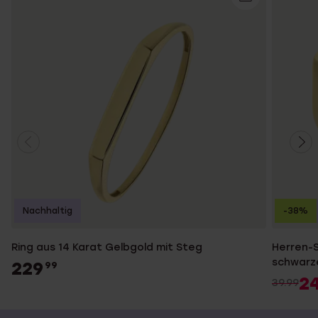
Nachhaltig
-38%
Ring aus 14 Karat Gelbgold mit Steg
Herren-S
schwarz
229
99
2
39.99