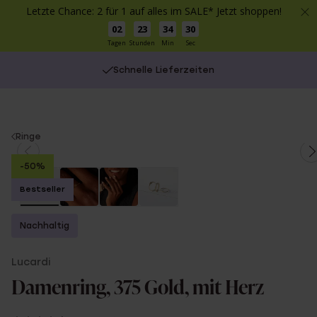
Letzte Chance: 2 für 1 auf alles im SALE* Jetzt shoppen!
02
23
34
30
Tagen
Stunden
Min
Sec
Schnelle Lieferzeiten
You
Ringe
are
-50%
here:
Bestseller
Nachhaltig
Lucardi
Damenring, 375 Gold, mit Herz