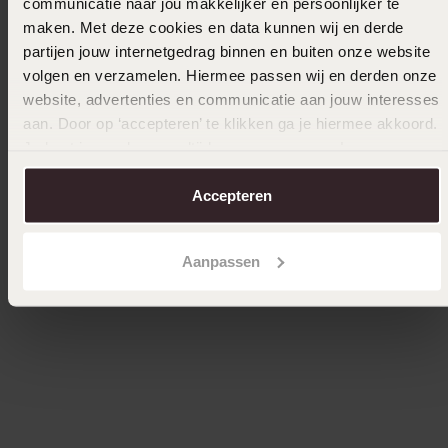
communicatie naar jou makkelijker en persoonlijker te
maken. Met deze cookies en data kunnen wij en derde
partijen jouw internetgedrag binnen en buiten onze website
volgen en verzamelen. Hiermee passen wij en derden onze
website, advertenties en communicatie aan jouw interesses
aan. Door op ‘accepteren’ te klikken ga je hiermee akkoord.
Je kunt je voorkeuren altijd weer aanpassen. Lees er meer
over in ons
cookiebeleid
.
Bestseller
Bestsel
Accepteren
Ring, 585 Gelbgold, mit 3 Zirkoniasteinen
Ring, 58
Aanpassen
279
149
99
99