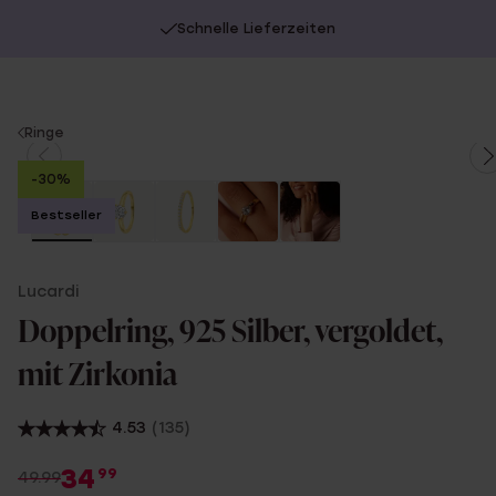
Schnelle Lieferzeiten
You
Ringe
are
-30%
here:
Bestseller
Lucardi
Doppelring, 925 Silber, vergoldet,
mit Zirkonia
4.53
(135)
34
99
49.99