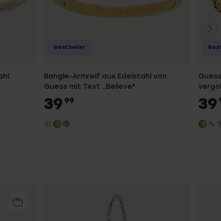
Bestseller
Best
hl,
Bangle-Armreif aus Edelstahl von
Guess 
Guess mit Text ,,Believe"
vergo
39
39
99