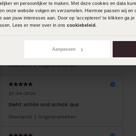
ijker en persoonlijker te maken. Met deze cookies en data kunn
iten onze website volgen en verzamelen. Hiermee passen wij en 
n
Filter
 aan jouw interesses aan. Door op ‘accepteren’ te klikken ga je
assen. Lees er meer over in ons
cookiebeleid
.
%
15-07-2026 - Fariël
0%
Aanpassen
Oben
%
|
Übersetzt
Original ansehen
%
%
27-04-2026
Sieht schön und schick aus
|
Übersetzt
Original ansehen