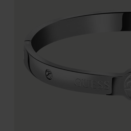
Personalisierter Schmuck
Edelstein
Fußkettchen
Disney
K3
Accessoires