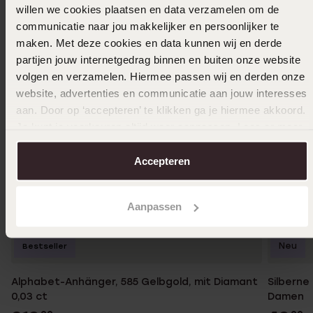
willen we cookies plaatsen en data verzamelen om de
communicatie naar jou makkelijker en persoonlijker te
maken. Met deze cookies en data kunnen wij en derde
partijen jouw internetgedrag binnen en buiten onze website
volgen en verzamelen. Hiermee passen wij en derden onze
website, advertenties en communicatie aan jouw interesses
aan. Door op ‘accepteren’ te klikken ga je hiermee akkoord.
Je kunt je voorkeuren altijd weer aanpassen. Lees er meer
over in ons
cookiebeleid
.
Accepteren
Aanpassen
Neu
Bestseller
Alphabet-Anhänger, 585 Gelbgold, mit Diamant
Silberne
0,03 ct
Damen