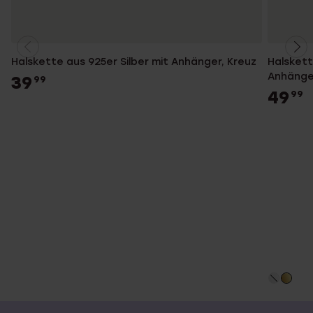
Halskette aus 925er Silber mit Anhänger, Kreuz
Halskett
Anhänger
39
99
49
99