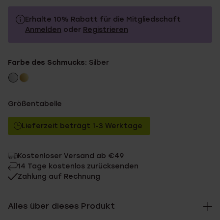
Erhalte 10% Rabatt für die Mitgliedschaft
Anmelden
oder
Registrieren
39.99
Ohne Mitgliederrabatt
Farbe des Schmucks:
Silber
35.99
Mit Mitgliederrabatt
Größentabelle
Lieferzeit beträgt 1-3 Werktage
Kostenloser Versand ab €49
14 Tage kostenlos zurücksenden
Zahlung auf Rechnung
Alles über dieses Produkt