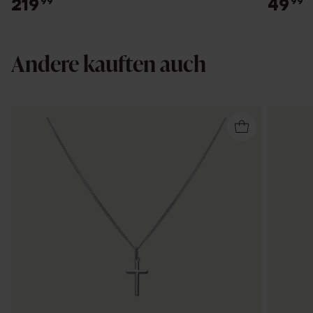
219
49
99
99
Andere kauften auch