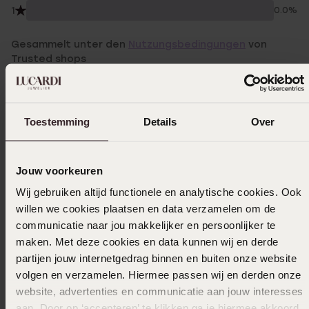
1
0.0%
Gesammelt unter den
Nutzungsbedingungen
von
Trusted shops
Filter
Toestemming
Details
Over
03-10-2024 - Diderik
Sehr schönes schmales Armband, nur die
Jouw voorkeuren
Gravur wird sehr klein. Glücklich sehr netten
Wij gebruiken altijd functionele en analytische cookies. Ook
Service!
willen we cookies plaatsen en data verzamelen om de
communicatie naar jou makkelijker en persoonlijker te
|
Übersetzt
Original ansehen
maken. Met deze cookies en data kunnen wij en derde
partijen jouw internetgedrag binnen en buiten onze website
volgen en verzamelen. Hiermee passen wij en derden onze
15-06-2024 - Ouafaa A.
website, advertenties en communicatie aan jouw interesses
aan. Door op ‘accepteren’ te klikken ga je hiermee akkoord.