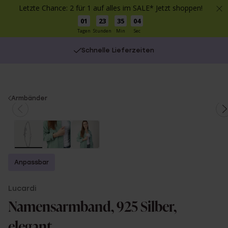
Letzte Chance: 2 für 1 auf alles im SALE* Jetzt shoppen!
01
23
35
04
Tagen
Stunden
Min
Sec
Schnelle Lieferzeiten
You
Armbänder
are
here:
Anpassbar
Lucardi
Namensarmband, 925 Silber,
elegant