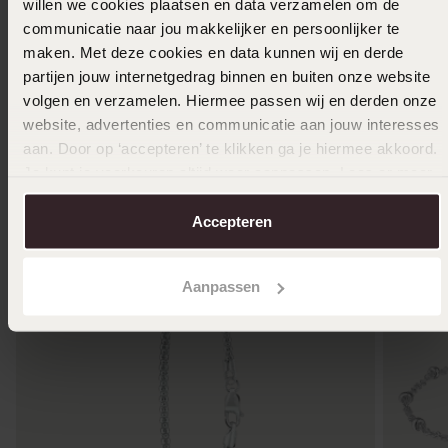
willen we cookies plaatsen en data verzamelen om de
communicatie naar jou makkelijker en persoonlijker te
Zweifarbiges Armband, 585 Gold, Fantasie,
maken. Met deze cookies en data kunnen wij en derde
Zirkonia
partijen jouw internetgedrag binnen en buiten onze website
1499
99
volgen en verzamelen. Hiermee passen wij en derden onze
website, advertenties en communicatie aan jouw interesses
Andere kauften auch
aan. Door op ‘accepteren’ te klikken ga je hiermee akkoord.
Je kunt je voorkeuren altijd weer aanpassen. Lees er meer
over in ons
cookiebeleid
.
Accepteren
Aanpassen