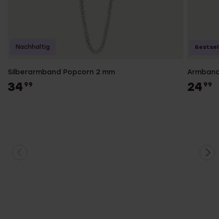
Nachhaltig
Bestsel
Silberarmband Popcorn 2 mm
Armband,
34
24
99
99