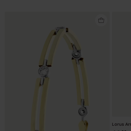
Lorus Ar