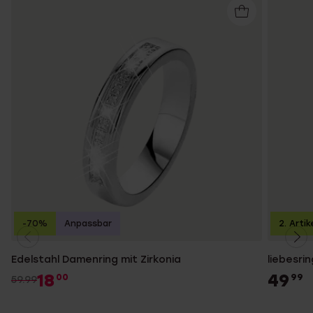
-70%
Anpassbar
2. Artik
Edelstahl Damenring mit Zirkonia
liebesri
18
49
00
99
59.99