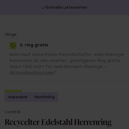
Schnelle Lieferzeiten
You
Ringe
are
2. ring gratis
here:
Beim Kauf eines Paars Freundschafts- oder Eheringe
bekommst du den zweiten, günstigeren Ring gratis
dazu! *Gilt nicht für zwei Diamant-Eheringe –
Aktionsbedingungen
*
-70%
Anpassbar
Nachhaltig
2. Artikel gratis
Lucardi
Recycelter Edelstahl Herrenring