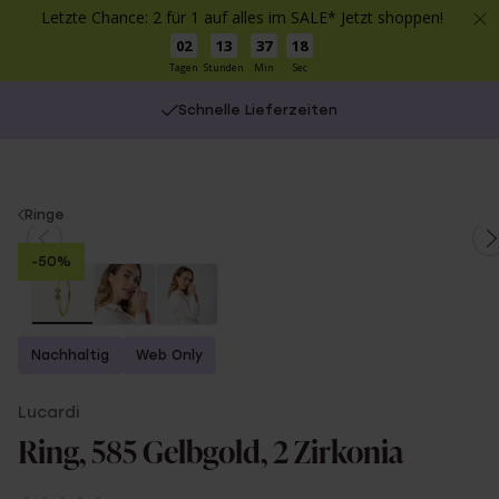
Letzte Chance: 2 für 1 auf alles im SALE* Jetzt shoppen!
02
13
37
18
Tagen
Stunden
Min
Sec
Schnelle Lieferzeiten
You
Ringe
are
-50%
here:
Nachhaltig
Web Only
Lucardi
Ring, 585 Gelbgold, 2 Zirkonia