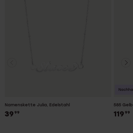
Nachhal
Namenskette Julia, Edelstahl
585 Gelb
39
119
99
99