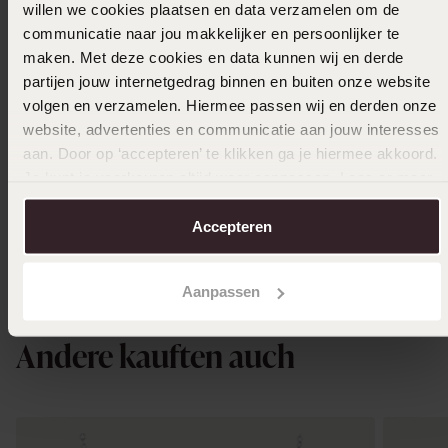
willen we cookies plaatsen en data verzamelen om de
communicatie naar jou makkelijker en persoonlijker te
maken. Met deze cookies en data kunnen wij en derde
partijen jouw internetgedrag binnen en buiten onze website
volgen en verzamelen. Hiermee passen wij en derden onze
website, advertenties en communicatie aan jouw interesses
aan. Door op ‘accepteren’ te klikken ga je hiermee akkoord.
Bestseller
-43%
Nachhal
Je kunt je voorkeuren altijd weer aanpassen. Lees er meer
over in ons
cookiebeleid
.
Ring, 585 Gelbgold
Ring aus
Accepteren
84
129
99
99
149.99
Aanpassen
Andere kauften auch