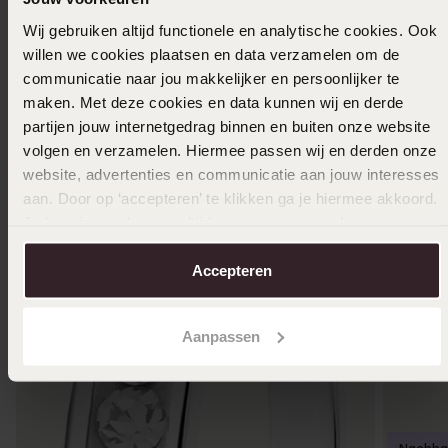
Wij gebruiken altijd functionele en analytische cookies. Ook
Andere kauften auch
willen we cookies plaatsen en data verzamelen om de
communicatie naar jou makkelijker en persoonlijker te
maken. Met deze cookies en data kunnen wij en derde
partijen jouw internetgedrag binnen en buiten onze website
volgen en verzamelen. Hiermee passen wij en derden onze
website, advertenties en communicatie aan jouw interesses
aan. Door op ‘accepteren’ te klikken ga je hiermee akkoord.
Je kunt je voorkeuren altijd weer aanpassen. Lees er meer
over in ons
cookiebeleid
.
Accepteren
Aanpassen