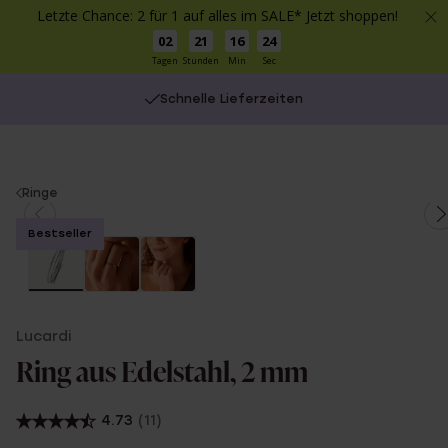
Letzte Chance: 2 für 1 auf alles im SALE* Jetzt shoppen!
02
21
16
24
Tagen
Stunden
Min
Sec
Schnelle Lieferzeiten
You
Ringe
are
Bestseller
here:
Lucardi
Ring aus Edelstahl, 2 mm
4.73
(11)