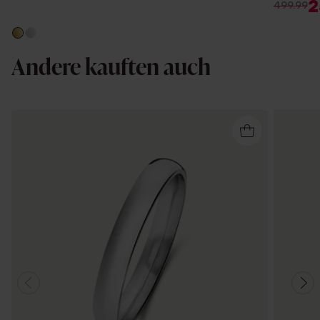
2
499.99
Andere kauften auch