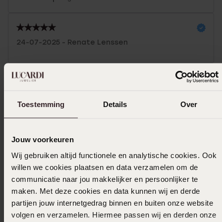
24-07-2025 - Renate Lenssen
14-02-2025 - Margriet L.
Toestemming
Details
Over
Mehr anzeigen
Jouw voorkeuren
Wij gebruiken altijd functionele en analytische cookies. Ook
willen we cookies plaatsen en data verzamelen om de
Größe auswählen und bestellen
communicatie naar jou makkelijker en persoonlijker te
maken. Met deze cookies en data kunnen wij en derde
Das könnte dir gefallen
partijen jouw internetgedrag binnen en buiten onze website
volgen en verzamelen. Hiermee passen wij en derden onze