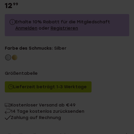
12
99
Erhalte 10% Rabatt für die Mitgliedschaft
Anmelden
oder
Registrieren
12.99
Ohne Mitgliederrabatt
Farbe des Schmucks:
Silber
11.69
Mit Mitgliederrabatt
Größentabelle
Lieferzeit beträgt 1-3 Werktage
Kostenloser Versand ab €49
14 Tage kostenlos zurücksenden
Zahlung auf Rechnung