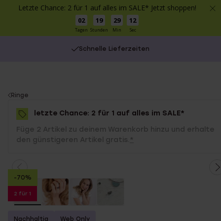
Letzte Chance: 2 für 1 auf alles im SALE* Jetzt shoppen!
02
19
29
12
Tagen
Stunden
Min
Sec
Schnelle Lieferzeiten
You
Ringe
are
letzte Chance: 2 für 1 auf alles im SALE*
here:
Füge 2 Artikel zu deinem Warenkorb hinzu und erhalte
den günstigeren Artikel gratis.
*
-70%
2 für 1
Nachhaltig
Web Only