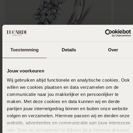
Toestemming
Details
Over
Bestseller
-40%
Bestsel
Jouw voorkeuren
Ring, 585 Weißgold, mit 3 Zirkoniasteinen
Damenrin
Wij gebruiken altijd functionele en analytische cookies. Ook
179
199
99
99
299.99
willen we cookies plaatsen en data verzamelen om de
communicatie naar jou makkelijker en persoonlijker te
maken. Met deze cookies en data kunnen wij en derde
partijen jouw internetgedrag binnen en buiten onze website
Andere kauften auch
volgen en verzamelen. Hiermee passen wij en derden onze
website, advertenties en communicatie aan jouw interesses
aan. Door op ‘accepteren’ te klikken ga je hiermee akkoord.