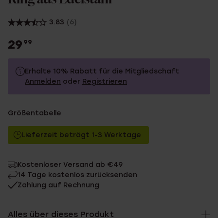
3.83
(6)
29
99
Erhalte 10% Rabatt für die Mitgliedschaft
Anmelden
oder
Registrieren
29.99
Ohne Mitgliederrabatt
Größentabelle
26.99
Mit Mitgliederrabatt
Lieferzeit beträgt 1-3 Werktage
Kostenloser Versand ab €49
14 Tage kostenlos zurücksenden
Zahlung auf Rechnung
Alles über dieses Produkt