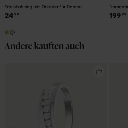
Edelstahlring mit Zirkonia für Damen
Damenrin
24
199
99
99
Andere kauften auch