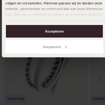
volgen en verzamelen. Hiermee passen wij en derden onze
Das könnte dir gefallen
website, advertenties en communicatie aan jouw interesses
aan. Door op ‘accepteren’ te klikken ga je hiermee akkoord.
Je kunt je voorkeuren altijd weer aanpassen. Lees er meer
over in ons
cookiebeleid
.
Accepteren
Aanpassen
Nachhaltig
Bestsel