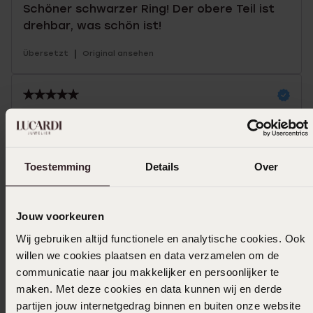
Schöner schwarzer Ring! Der obere Teil ist
drehbar, was schön ist!
|
Übersetzt
Original ansehen
21-05-2024 - Georgina V.
Geschenk für den kleinen Bruder und er liebt
es
Toestemming
Details
Over
|
Übersetzt
Original ansehen
Jouw voorkeuren
Mehr anzeigen
Wij gebruiken altijd functionele en analytische cookies. Ook
willen we cookies plaatsen en data verzamelen om de
communicatie naar jou makkelijker en persoonlijker te
maken. Met deze cookies en data kunnen wij en derde
Größe auswählen und bestellen
partijen jouw internetgedrag binnen en buiten onze website