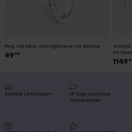
Ring, 925 Silber, matt/glänzend, mit Zirkonia
14 Karat
für Dam
49
99
1149
9
Schnelle Lieferzeiten
14 Tage kostenlos
zurücksenden