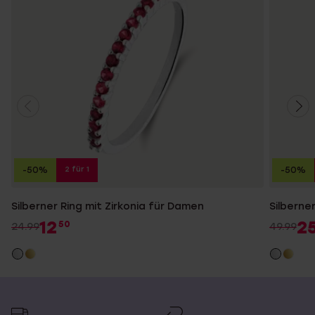
2 für 1
-50%
-50%
Silberner Ring mit Zirkonia für Damen
Silberne
12
2
50
24.99
49.99