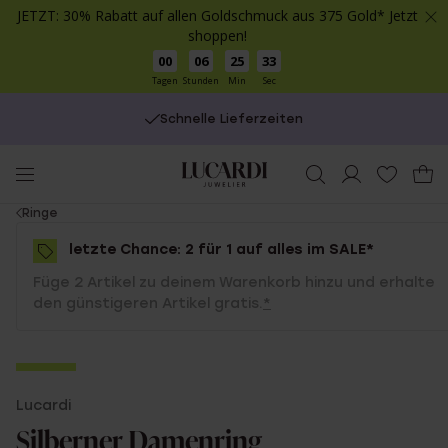
JETZT: 30% Rabatt auf allen Goldschmuck aus 375 Gold* Jetzt
shoppen!
00
06
25
32
Tagen
Stunden
Min
Sec
Schnelle Lieferzeiten
You
Ringe
are
letzte Chance: 2 für 1 auf alles im SALE*
here:
Füge 2 Artikel zu deinem Warenkorb hinzu und erhalte
den günstigeren Artikel gratis.
*
-50%
Lucardi
2 für 1
Silberner Damenring