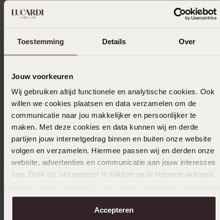
Toestemming
Details
Over
Jouw voorkeuren
Wij gebruiken altijd functionele en analytische cookies. Ook
willen we cookies plaatsen en data verzamelen om de
communicatie naar jou makkelijker en persoonlijker te
maken. Met deze cookies en data kunnen wij en derde
partijen jouw internetgedrag binnen en buiten onze website
volgen en verzamelen. Hiermee passen wij en derden onze
website, advertenties en communicatie aan jouw interesses
aan. Door op ‘accepteren’ te klikken ga je hiermee akkoord.
Bestseller
-43%
-36%
Je kunt je voorkeuren altijd weer aanpassen. Lees er meer
over in ons
cookiebeleid
.
Ring, 585 Gelbgold
Entourag
Accepteren
Diamante
84
99
149.99