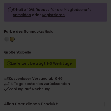
Erhalte 10% Rabatt für die Mitgliedschaft
Anmelden
oder
Registrieren
12.99
Ohne Mitgliederrabatt
Farbe des Schmucks:
Gold
11.69
Mit Mitgliederrabatt
Größentabelle
Lieferzeit beträgt 1-3 Werktage
Kostenloser Versand ab €49
14 Tage kostenlos zurücksenden
Zahlung auf Rechnung
Alles über dieses Produkt