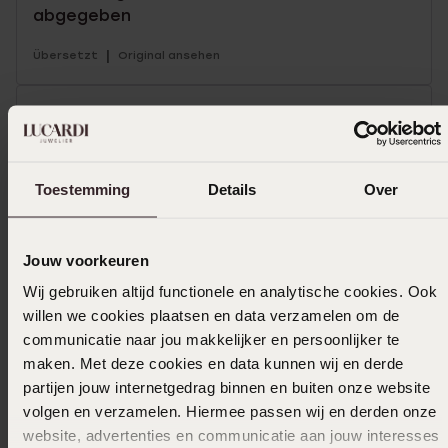
abgegeben
|
Übersetzt
Original ansehen
03-01-2026 - Kelly D.
Toestemming
Details
Over
Mehr anzeigen
Jouw voorkeuren
Wij gebruiken altijd functionele en analytische cookies. Ook
Größe auswählen und bestellen
willen we cookies plaatsen en data verzamelen om de
communicatie naar jou makkelijker en persoonlijker te
Das könnte dir gefallen
maken. Met deze cookies en data kunnen wij en derde
partijen jouw internetgedrag binnen en buiten onze website
volgen en verzamelen. Hiermee passen wij en derden onze
website, advertenties en communicatie aan jouw interesses