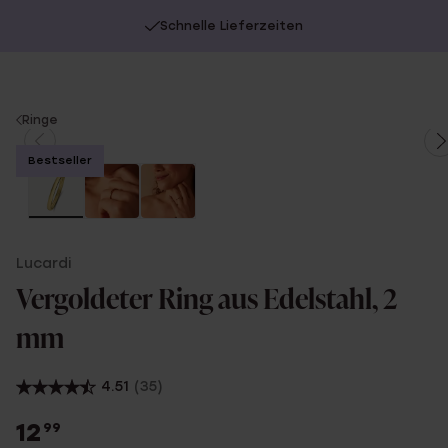
Schnelle Lieferzeiten
You
Ringe
are
Bestseller
here:
Lucardi
Vergoldeter Ring aus Edelstahl, 2
mm
4.51
(35)
12
99