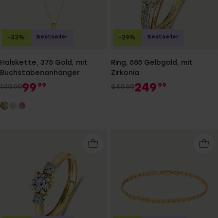
Bestseller
Bestseller
-33%
-29%
Halskette, 375 Gold, mit
Ring, 585 Gelbgold, mit
Buchstabenanhänger
Zirkonia
99
249
99
99
149.99
349.99