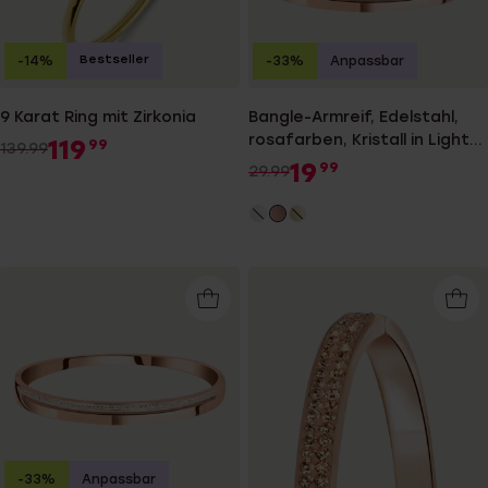
Bestseller
-14%
-33%
Anpassbar
9 Karat Ring mit Zirkonia
Bangle-Armreif, Edelstahl,
rosafarben, Kristall in Light
119
99
139.99
Peach
19
99
29.99
-33%
Anpassbar