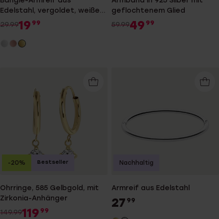
Bangle-Armreif aus
Armband in 925 Silber mit
Edelstahl, vergoldet, weißer
geflochtenem Glied
Kristall
19
49
99
99
29.99
59.99
Bestseller
-20%
Nachhaltig
Ohrringe, 585 Gelbgold, mit
Armreif aus Edelstahl
Zirkonia-Anhänger
27
99
119
99
149.99