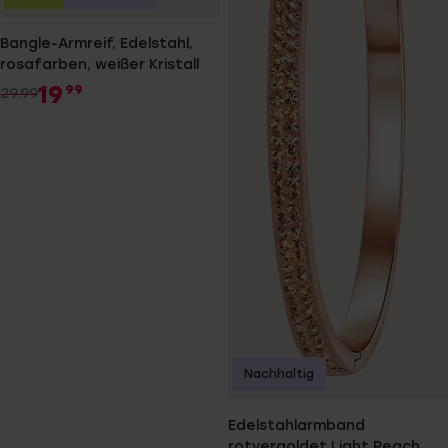
Bangle-Armreif, Edelstahl,
rosafarben, weißer Kristall
19
99
29.99
Nachhaltig
Edelstahlarmband
rotvergoldet Light Peach