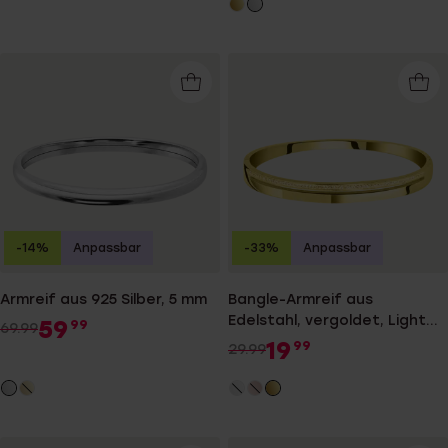
-14%
Anpassbar
-33%
Anpassbar
Armreif aus 925 Silber, 5 mm
Bangle-Armreif aus
Edelstahl, vergoldet, Light
59
99
69.99
Colorado-Kristall
19
99
29.99