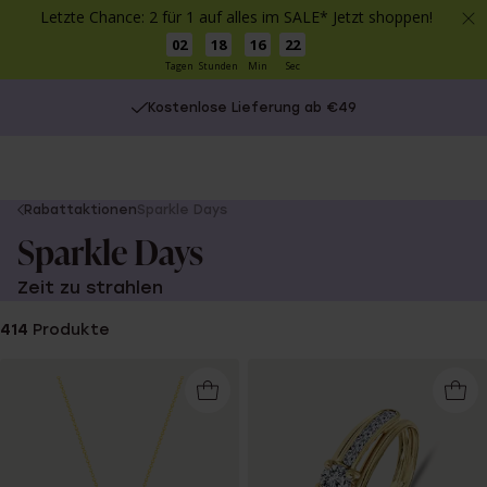
Letzte Chance: 2 für 1 auf alles im SALE* Jetzt shoppen!
02
18
16
22
Tagen
Stunden
Min
Sec
Kostenlose Lieferung ab €49
You
Rabattaktionen
Sparkle Days
are
Sparkle Days
here:
Zeit zu strahlen
414
Produkte