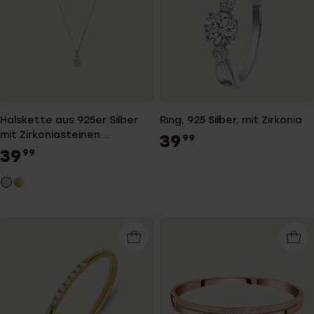
Halskette aus 925er Silber
Ring, 925 Silber, mit Zirkonia
mit Zirkoniasteinen
39
99
besetztem runden Anhänger
39
99