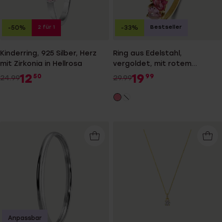
2 für 1
Bestseller
-50%
-33%
Kinderring, 925 Silber, Herz
Ring aus Edelstahl,
mit Zirkonia in Hellrosa
vergoldet, mit rotem
Zirkonia, Herz
12
19
50
99
24.99
29.99
Anpassbar