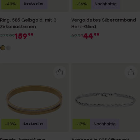
Bestseller
-43%
-36%
Nachhaltig
Ring, 585 Gelbgold, mit 3
Vergoldetes Silberarmband
Zirkoniasteinen
Herz-Glied
159
44
99
99
279.99
69.99
Bestseller
-33%
-17%
Nachhaltig