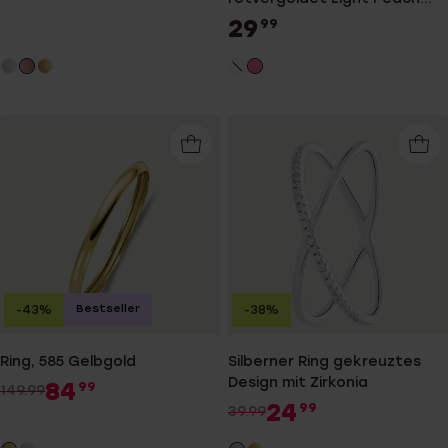
Kristall
29
99
Bestseller
-43%
-38%
Ring, 585 Gelbgold
Silberner Ring gekreuztes
Design mit Zirkonia
84
99
149.99
24
99
39.99