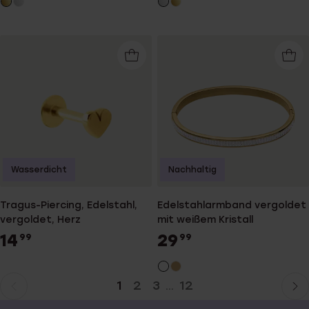
Wasserdicht
Nachhaltig
Tragus-Piercing, Edelstahl,
Edelstahlarmband vergoldet
vergoldet, Herz
mit weißem Kristall
14
29
99
99
1
2
3
12
...
Aktuelle
Weiter