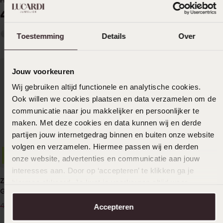
Halskette mit Zirkonia
Zirkonia besetztem
besetztem Herzanhänger
Herzanhänger
49
39
99
99
Toestemming
Details
Over
Jouw voorkeuren
Wij gebruiken altijd functionele en analytische cookies.
Ook willen we cookies plaatsen en data verzamelen om de
communicatie naar jou makkelijker en persoonlijker te
maken. Met deze cookies en data kunnen wij en derde
partijen jouw internetgedrag binnen en buiten onze website
volgen en verzamelen. Hiermee passen wij en derden
-50%
Nachhaltig
Bestseller
onze website, advertenties en communicatie aan jouw
interesses aan. Door op ‘accepteren’ te klikken ga je
Zweifarbiges Armband, 585
Halskette, 925 Silber,
hiermee akkoord. Je kunt je voorkeuren altijd weer
Gold
vergoldet, mit
aanpassen. Lees er meer over in ons
cookiebeleid
.
Herzanhänger, Zirkonia
240
59
00
99
479.99
Accepteren