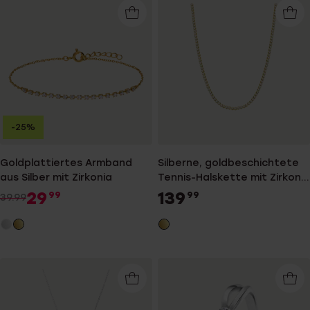
-25%
Goldplattiertes Armband
Silberne, goldbeschichtete
aus Silber mit Zirkonia
Tennis-Halskette mit Zirkonia
für Damen
29
139
99
99
39.99