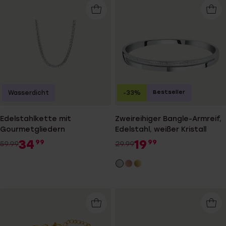
Bestseller
Wasserdicht
-33%
Edelstahlkette mit
Zweireihiger Bangle-Armreif,
Gourmetgliedern
Edelstahl, weißer Kristall
34
19
99
99
59.99
29.99