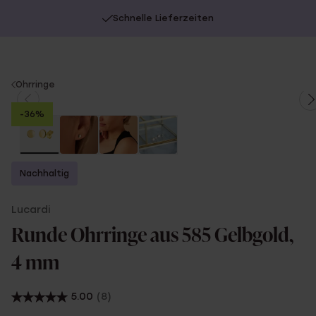
Schnelle Lieferzeiten
You
Ohrringe
are
-36%
here:
Nachhaltig
Lucardi
Runde Ohrringe aus 585 Gelbgold,
4 mm
5.00
(8)