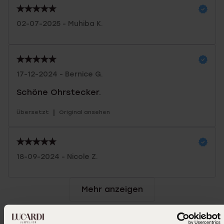
02-07-2025 - Muhiba K.
17-12-2024 - Bernice G.
Schöne Ohrstecker.
|
Übersetzt
Original ansehen
18-09-2024 - Nicole Z.
Mehr anzeigen