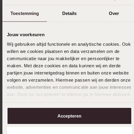
In den Warenkorb legen
Toestemming
Details
Over
Das könnte dir gefallen
Jouw voorkeuren
Wij gebruiken altijd functionele en analytische cookies. Ook
willen we cookies plaatsen en data verzamelen om de
communicatie naar jou makkelijker en persoonlijker te
maken. Met deze cookies en data kunnen wij en derde
partijen jouw internetgedrag binnen en buiten onze website
volgen en verzamelen. Hiermee passen wij en derden onze
website, advertenties en communicatie aan jouw interesses
aan. Door op ‘accepteren’ te klikken ga je hiermee akkoord.
Je kunt je voorkeuren altijd weer aanpassen. Lees er meer
over in ons
cookiebeleid
.
Accepteren