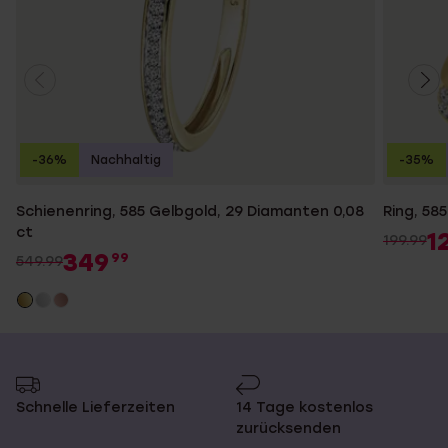
-36%
Nachhaltig
-35%
Schienenring, 585 Gelbgold, 29 Diamanten 0,08
Ring, 585
ct
1
199.99
349
99
549.99
Schnelle Lieferzeiten
14 Tage kostenlos
zurücksenden