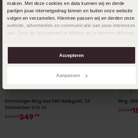
maken. Met deze cookies en data kunnen wij en derde
partijen jouw internetgedrag binnen en buiten onze website
volgen en verzamelen. Hiermee passen wij en derden onze
website, advertenties en communicatie aan jouw interesses
aan. Door op ‘accepteren’ te klikken ga je hiermee akkoord.
Je kunt je voorkeuren altijd weer aanpassen. Lees er meer
over in ons
cookiebeleid
.
Accepteren
Aanpassen
-36%
Nachhaltig
-43%
Entourage-Ring aus 585 Gelbgold, 23
Ring, 58
Diamanten 0,10 ct
1
279.99
349
99
549.99